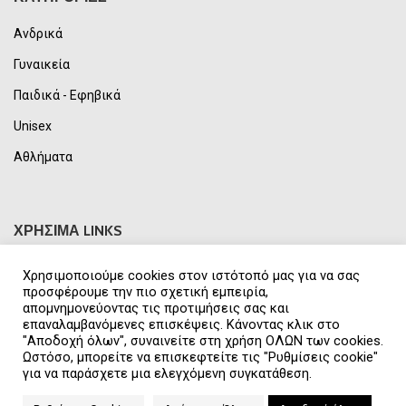
Ανδρικά
Γυναικεία
Παιδικά - Εφηβικά
Unisex
Αθλήματα
ΧΡΗΣΙΜΑ LINKS
Επικοινωνία
Χρησιμοποιούμε cookies στον ιστότοπό μας για να σας
προσφέρουμε την πιο σχετική εμπειρία,
Αποστολή Προϊόντων
απομνημονεύοντας τις προτιμήσεις σας και
επαναλαμβανόμενες επισκέψεις. Κάνοντας κλικ στο
Τρόποι Πληρωμής
"Αποδοχή όλων", συναινείτε στη χρήση ΟΛΩΝ των cookies.
Ωστόσο, μπορείτε να επισκεφτείτε τις "Ρυθμίσεις cookie"
Όροι Χρήσης
για να παράσχετε μια ελεγχόμενη συγκατάθεση.
Πολιτική Απορρήτου & GDPR