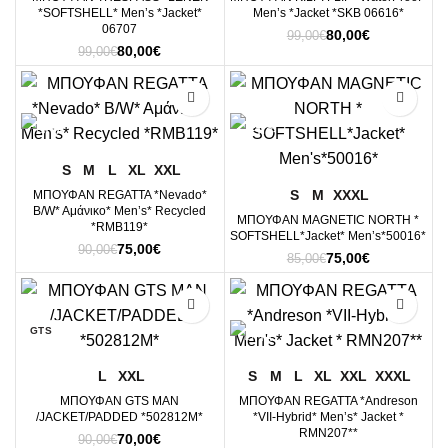
*SOFTSHELL* Men’s *Jacket*
Men’s *Jacket *SKB 06616*
06707
Original
Η
80,00
€
99,00
€
Original
Η
80,00
€
price
τρέχουσα
99,00
€
price
τρέχουσα
was:
τιμή
was:
τιμή
99,00€.
είναι:
-17%
-12%
99,00€.
είναι:
80,00€.
80,00€.
S
M
L
XL
XXL
S
M
XXXL
ΜΠΟΥΦΑΝ REGATTA *Nevado*
B/W* Aμάνικο* Μen’s* Recycled
ΜΠΟΥΦΑΝ MAGNETIC NORTH *
*RMB119*
SOFTSHELL*Jacket* Men’s*50016*
Original
Η
75,00
€
90,00
€
Original
Η
75,00
€
85,00
€
price
τρέχουσα
price
τρέχουσα
was:
τιμή
was:
τιμή
90,00€.
είναι:
-22%
-22%
85,00€.
είναι:
75,00€.
75,00€.
GTS
L
XXL
S
M
L
XL
XXL
XXXL
ΜΠΟΥΦΑΝ GTS MAN
ΜΠΟΥΦΑΝ REGATTA *Andreson
/JACKET/PADDED *502812M*
*VII-Hybrid* Men’s* Jacket *
RMN207**
Original
Η
70,00
€
90,00
€