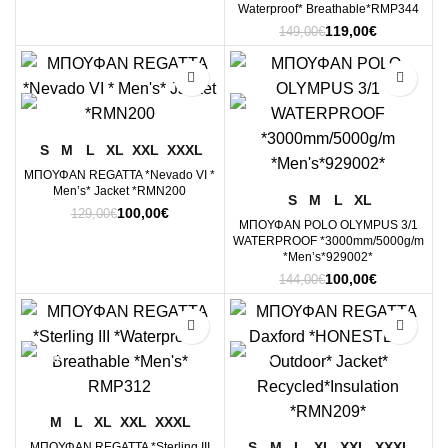
price
τρέχουσα
Waterproof* Breathable*RMP344
was:
τιμή
Original
Η
119,00
€
149,00
€
190,00€.
είναι:
price
τρέχουσα
150,00€.
was:
τιμή
-22%
-31%
149,00€.
είναι:
119,00€.
S
M
L
XL
XXL
XXXL
ΜΠΟΥΦΑΝ REGATTA *Nevado VI *
Men’s* Jacket *RMN200
S
M
L
XL
Original
Η
100,00
€
129,00
€
ΜΠΟΥΦΑΝ POLO OLYMPUS 3/1
price
τρέχουσα
WATERPROOF *3000mm/5000g/m
was:
τιμή
*Men’s*929002*
129,00€.
είναι:
Original
Η
100,00
€
144,00
€
100,00€.
price
τρέχουσα
was:
τιμή
-23%
-26%
144,00€.
είναι:
100,00€.
M
L
XL
XXL
XXXL
S
M
L
XL
XXL
XXXL
ΜΠΟΥΦΑΝ REGATTA *Sterling III