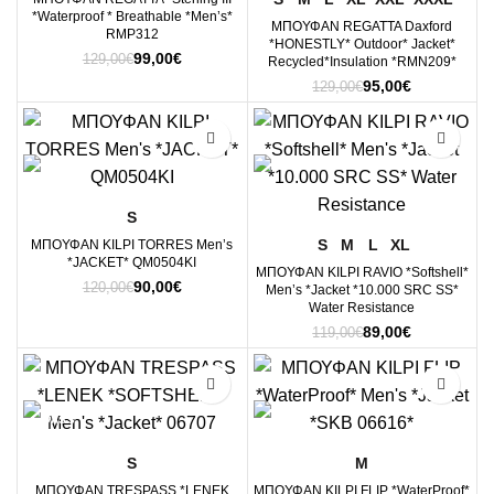
*Waterproof * Breathable *Men’s*
ΜΠΟΥΦΑΝ REGATTA Daxford
RMP312
*HONESTLY* Outdoor* Jacket*
Original
Η
99,00
€
129,00
€
Recycled*Insulation *RMN209*
price
τρέχουσα
Original
Η
95,00
€
129,00
€
was:
τιμή
price
τρέχουσα
129,00€.
είναι:
was:
τιμή
99,00€.
-25%
-25%
129,00€.
είναι:
95,00€.
S
S
M
L
XL
ΜΠΟΥΦΑΝ KILPI TORRES Men’s
*JACKET* QM0504KI
ΜΠΟΥΦΑΝ KILPI RAVIO *Softshell*
Original
Η
90,00
€
120,00
€
Men’s *Jacket *10.000 SRC SS*
price
τρέχουσα
Water Resistance
was:
τιμή
Original
Η
89,00
€
119,00
€
120,00€.
είναι:
price
τρέχουσα
90,00€.
was:
τιμή
-19%
-19%
119,00€.
είναι:
89,00€.
S
M
ΜΠΟΥΦΑΝ TRESPASS *LENEK
ΜΠΟΥΦΑΝ KILPI FLIP *WaterProof*