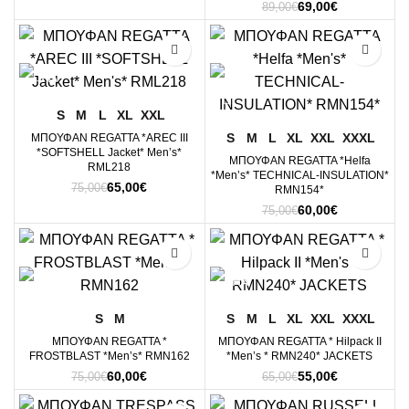
Original
Η
69,00
€
price
τρέχουσα
89,00
€
price
τρέχουσα
was:
τιμή
was:
τιμή
90,00€.
είναι:
-13%
-20%
89,00€.
είναι:
70,00€.
69,00€.
S
M
L
XL
XXL
S
M
L
XL
XXL
XXXL
ΜΠΟΥΦΑΝ REGATTA *AREC III
*SOFTSHELL Jacket* Men’s*
ΜΠΟΥΦΑΝ REGATTA *Helfa
RML218
*Men’s* TECHNICAL-INSULATION*
Original
Η
65,00
€
75,00
€
RMN154*
price
τρέχουσα
Original
Η
60,00
€
75,00
€
was:
τιμή
price
τρέχουσα
75,00€.
είναι:
was:
τιμή
65,00€.
-20%
-15%
75,00€.
είναι:
60,00€.
S
M
S
M
L
XL
XXL
XXXL
ΜΠΟΥΦΑΝ REGATTA *
ΜΠΟΥΦΑΝ REGATTA * Hilpack II
FROSTBLAST *Men’s* RMN162
*Men’s * RMN240* JACKETS
Original
Η
Original
Η
60,00
€
55,00
€
75,00
€
65,00
€
price
τρέχουσα
price
τρέχουσα
was:
τιμή
was:
τιμή