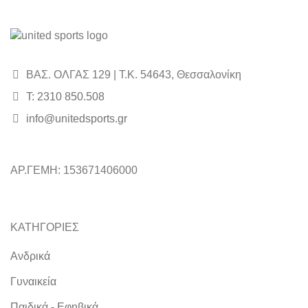
48,00€.
ΒΑΣ. ΟΛΓΑΣ 129 | Τ.Κ. 54643, Θεσσαλονίκη
Τ: 2310 850.508
info@unitedsports.gr
ΑΡ.ΓΕΜΗ: 153671406000
ΚΑΤΗΓΟΡΙΕΣ
Ανδρικά
Γυναικεία
Παιδικά - Εφηβικά