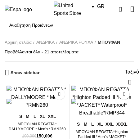
GR
0
Αρχική σελίδα
ΑΝΔΡΙΚΑ
ΑΝΔΡΙΚΑ ΡΟΥΧΑ
ΜΠΟΥΦΑΝ
Sorted
Προβάλλονται όλα - 21 αποτελέσματα
by
price:
Ταξιν
high
Show sidebar
to
low
-21%
-20%
S
M
L
XL
XXL
S
M
L
XL
XXL
XXXL
ΜΠΟΥΦΑΝ REGATTA *
DALLYMOORE * Men’s *RMN260
ΜΠΟΥΦΑΝ REGATTA *Highton
Original
Η
150,00
€
190,00
€
Padded III *Men’s *JACKET*