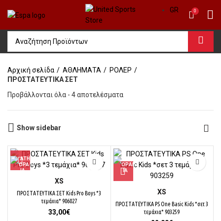
GR
0
Αρχική σελίδα
ΑΘΛΗΜΑΤΑ
ΡΟΛΕΡ
ΠΡΟΣΤΑΤΕΥΤΙΚΑ ΣΕΤ
Sorted
Προβάλλονται όλα - 4 αποτελέσματα
by
price:
high
Show sidebar
to
low
XS
XS
ΠΡΟΣΤΑΤΕΥΤΙΚΑ ΣΕΤ Κids Pro Boys *3
τεμάχια* 906027
ΠΡΟΣΤΑΤΕΥΤΙΚΑ PS One Basic Kids *σετ 3
33,00
€
τεμάχια* 903259