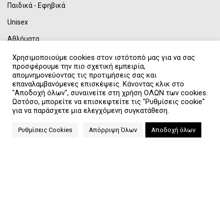
Παιδικά - Εφηβικά
Unisex
Αθλήματα
Χρησιμοποιούμε cookies στον ιστότοπό μας για να σας
προσφέρουμε την πιο σχετική εμπειρία,
απομνημονεύοντας τις προτιμήσεις σας και
ΧΡΗΣΙΜΑ LINKS
επαναλαμβανόμενες επισκέψεις. Κάνοντας κλικ στο
"Αποδοχή όλων", συναινείτε στη χρήση ΟΛΩΝ των cookies.
Επικοινωνία
Ωστόσο, μπορείτε να επισκεφτείτε τις "Ρυθμίσεις cookie"
για να παράσχετε μια ελεγχόμενη συγκατάθεση.
Αποστολή Προϊόντων
Ρυθμίσεις Cookies
Απόρριψη Όλων
Αποδοχή όλων
Τρόποι Πληρωμής
Όροι Χρήσης
Πολιτική Απορρήτου & GDPR
Συχνές Ερωτήσεις
Η Εταιρεία μας