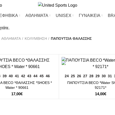
-ΕΦΗΒΙΚΑ
ΑΘΛΗΜΑΤΑ
UΝΙSΕΧ
ΓΥΝΑΙΚΕΙΑ
BR
ητάτε.
ΑΘΛΗΜΑΤΑ
ΚΟΛΥΜΒΗΣΗ
ΠΑΠΟΥΤΣΙΑ ΘΑΛΑΣΣΗΣ
ΕΠΙΛΟΓΉ
ΕΠΙΛΟΓΉ
8
39
40
41
42
43
44
45
46
24
25
26
27
28
29
30
31
Α BECO *ΘΑΛΑΣΣΗΣ *SHOES *
ΠΑΠΟΥΤΣΙΑ BECO *Water Sho
Water * 90661
92171*
17,00
€
14,00
€