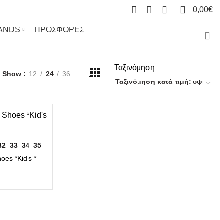
0
0
0,00
€
ANDS
ΠΡΟΣΦΟΡΕΣ
Ταξινόμηση
.
Show
12
24
36
32
33
34
35
es *Kid’s *