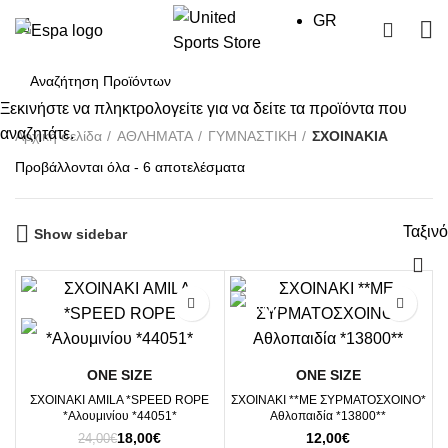
GR
0
Ξεκινήστε να πληκτρολογείτε για να δείτε τα προϊόντα που
αναζητάτε.
Αρχική σελίδα
ΑΘΛΗΜΑΤΑ
ΓΥΜΝΑΣΤΙΚΗ
ΣΧΟΙΝΑΚΙΑ
Sorted
Προβάλλονται όλα - 6 αποτελέσματα
by
price:
Ταξιν
high
Show sidebar
to
low
-25%
ΟΝΕ SΙΖΕ
ΟΝΕ SΙΖΕ
ΣΧΟΙΝΑΚΙ AMILA *SPEED ROPE
ΣΧΟΙΝΑΚΙ **ΜΕ ΣΥΡΜΑΤΟΣΧΟΙΝΟ*
*Αλουμινίου *44051*
Αθλοπαιδία *13800**
Original
Η
18,00
€
12,00
€
24,00
€