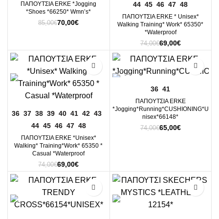
44
45
46
47
48
ΠΑΠΟΥΤΣΙΑ ERKE *Jogging
*Shoes *66250* Wmn’s*
ΠΑΠΟΥΤΣΙA ERKE * Unisex*
Original
Η
70,00
€
85,00
€
Walking Training* Work* 65350*
price
τρέχουσα
*Waterproof
was:
τιμή
Original
Η
69,00
€
74,00
€
85,00€.
είναι:
price
τρέχουσα
70,00€.
was:
τιμή
-7%
-12%
74,00€.
είναι:
69,00€.
36
41
ΠΑΠΟΥΤΣΙΑ ERKE
*Jogging*Running*CUSHIONING*U
36
37
38
39
40
41
42
43
nisex*66148*
44
45
46
47
48
Original
Η
65,00
€
74,00
€
price
τρέχουσα
ΠΑΠΟΥΤΣΙA ERKE *Unisex*
was:
τιμή
Walking* Training*Work* 65350 *
74,00€.
είναι:
Casual *Waterproof
65,00€.
Original
Η
69,00
€
74,00
€
price
τρέχουσα
was:
τιμή
-13%
-15%
74,00€.
είναι:
69,00€.