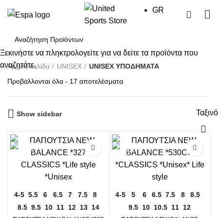
GR
0
Ξεκινήστε να πληκτρολογείτε για να δείτε τα προϊόντα που
αναζητάτε.
Αρχική σελίδα
UΝΙSΕΧ
UNISEX ΥΠΟΔΗΜΑΤΑ
Sorted
Προβάλλονται όλα - 17 αποτελέσματα
by
price:
Ταξιν
high
Show sidebar
to
low
4-5
5.5
6
6.5
7
7.5
8
4-5
5
6
6.5
7.5
8
8.5
8.5
9.5
10
11
12
13
14
9.5
10
10.5
11
12