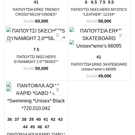
41
6
6.5
7.5
9.5
ΠΑΠΟΥΤΣΙΑ ERKE TRENDY
ΠΑΠΟΥΤΣΙ SKECHERS MYSTICS
CROSS*66154*UNISEX*
*LEATHER* 12154*
Original
Η
Original
Η
60,00
€
58,00
€
69,00
€
68,00
€
price
τρέχουσα
price
τρέχουσα
was:
τιμή
was:
τιμή
-26%
-9%
69,00€.
είναι:
68,00€.
είναι:
60,00€.
58,00€.
7.5
41
ΠΑΠΟΥΤΣΙ SKECHERS
DYNAMIGHT 2.0**58363**
ΠΑΠΟΥΤΣΙΑ ERKE SKATEBOARD
Original
Η
50,00
€
68,00
€
Unisex*wmn’s 66095
price
τρέχουσα
Original
Η
49,00
€
54,00
€
was:
τιμή
price
τρέχουσα
68,00€.
είναι:
was:
τιμή
50,00€.
54,00€.
είναι:
49,00€.
36
37
38
39
40
41
42
43
44
45
46
47
ΠΑΝΤΟΦΛΑ AQUA RAPID *GABO *