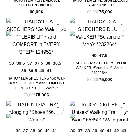
ΠΑΠΟΥΤΣΙΑ NEW BALANCE
ΠΑΠΟΥΤΣIA ERKE SKATEBOARD
*COURT *BB80OOO
66142 *UNISEX*
Original
Η
90,00
€
75,00
€
83,00
€
price
τρέχουσα
was:
τιμή
-5%
-12%
83,00€.
είναι:
75,00€.
40
47.5
36
36.5
37
37.5
38
38.5
ΠΑΠΟΥΤΣΙΑ SKECHERS D’LUX
WALKER *Scrambler* Μen’s
39
39.5
40
41
*232264*
ΠΑΠΟΥΤΣΙΑ SKECHERS *Go Walk
Original
Η
75,00
€
85,00
€
Flex *FLEXIBILITY and COMFORT
price
τρέχουσα
in EVERY STEP* 124952*
was:
τιμή
Original
Η
75,00
€
79,00
€
85,00€.
είναι:
price
τρέχουσα
75,00€.
was:
τιμή
-18%
-7%
79,00€.
είναι:
75,00€.
36
37
38
39
40
41
36
37
38
39
40
41
42
43