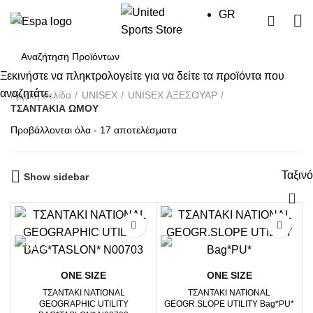
GR
0
Ξεκινήστε να πληκτρολογείτε για να δείτε τα προϊόντα που
αναζητάτε.
Αρχική σελίδα
UΝΙSΕΧ
UNISEX ΑΞΕΣΟΥΑΡ
ΤΣΑΝΤΑΚΙΑ ΩΜΟΥ
Sorted
Προβάλλονται όλα - 17 αποτελέσματα
by
price:
Ταξιν
high
Show sidebar
to
low
-7%
-8%
ΟΝΕ SΙΖΕ
ΟΝΕ SΙΖΕ
ΤΣΑΝΤΑΚΙ NATIONAL
ΤΣΑΝΤΑΚΙ NATIONAL
GEOGRAPHIC UTILITY
GEOGR.SLOPE UTILITY Bag*PU*