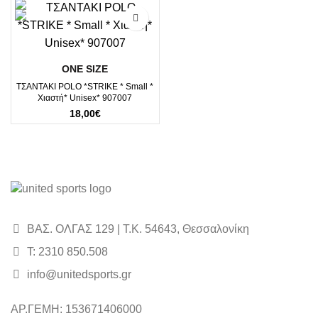
was:
τιμή
22,00€.
είναι:
20,00€.
ΟΝΕ SΙΖΕ
ΤΣΑΝΤΑΚΙ POLO *STRIKE * Small *
Xιαστή* Unisex* 907007
18,00
€
ΒΑΣ. ΟΛΓΑΣ 129 | Τ.Κ. 54643, Θεσσαλονίκη
Τ: 2310 850.508
info@unitedsports.gr
icon
icon
ΑΡ.ΓΕΜΗ: 153671406000