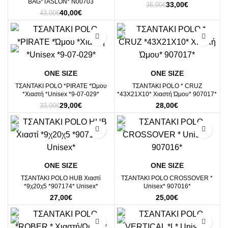
BAG*TASLON* N00703
Original
Η
33,00
€
36,00
€
Original
Η
40,00
€
price
τρέχουσα
43,00
€
price
τρέχουσα
was:
τιμή
was:
τιμή
36,00€.
είναι:
-12%
43,00€.
είναι:
33,00€.
40,00€.
ΟΝΕ SΙΖΕ
ΟΝΕ SΙΖΕ
ΤΣΑΝΤΑΚΙ POLO *PIRATE *Ώμου
ΤΣΑΝΤΑΚΙ POLO * CRUZ
*Χιαστή *Unisex *9-07-029*
*43X21X10* Χιαστή Ώμου* 907017*
Original
Η
29,00
€
28,00
€
33,00
€
price
τρέχουσα
was:
τιμή
33,00€.
είναι:
29,00€.
ΟΝΕ SΙΖΕ
ΟΝΕ SΙΖΕ
ΤΣΑΝΤΑΚΙ POLO HUB Χιαστί
ΤΣΑΝΤΑΚΙ POLO CROSSOVER *
*9χ20χ5 *907174* Unisex*
Unisex* 907016*
27,00
€
25,00
€