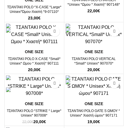
*Unisex *Ωμου * Χιαστή* 907148*
ΤΣΑΝΤΑΚΙ POLO *X-CASE *Large*
22,00
€
Unisex*Ώμου-Xιαστή *9-07110*
23,00
€
ΟΝΕ SΙΖΕ
ΟΝΕ SΙΖΕ
ΤΣΑΝΤΑΚΙ POLO X-CASE *Small*
ΤΣΑΝΤΑΚΙ POLO VERTICAL
Unisex* Ωμου * Χιαστή* 907111
*Small* Unisex* 907070*
20,00
€
20,00
€
-9%
ΟΝΕ SΙΖΕ
ΟΝΕ SΙΖΕ
ΤΣΑΝΤΑΚΙ POLO *STRIKE * Large*
ΤΣΑΝΤΑΚΙ POLO GATE S ΩΜΟΥ *
Unisex* 907008*
Unisex* Χιαστή ώμου* 907171
Original
Η
20,00
€
19,00
€
22,00
€
price
τρέχουσα