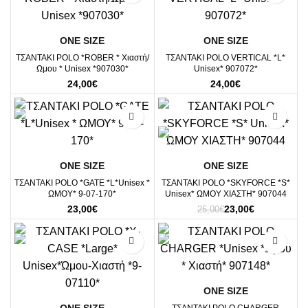
ΟΝΕ SΙΖΕ
ΟΝΕ SΙΖΕ
ΤΣΑΝΤΑΚΙ POLO *ROBER * Χιαστή/
ΤΣΑΝΤΑΚΙ POLO VERTICAL *L*
Ωμου * Unisex *907030*
Unisex* 907072*
24,00
€
24,00
€
-8%
ΟΝΕ SΙΖΕ
ΟΝΕ SΙΖΕ
ΤΣΑΝΤΑΚΙ POLO *GATE *L*Unisex *
ΤΣΑΝΤΑΚΙ POLO *SKYFORCE *S*
ΩΜΟΥ* 9-07-170*
Unisex* ΩΜΟΥ ΧΙΑΣΤΗ* 907044
Original
Η
23,00
€
23,00
€
25,00
€
price
τρέχουσα
was:
τιμή
25,00€.
είναι:
23,00€.
ΟΝΕ SΙΖΕ
ΟΝΕ SΙΖΕ
ΤΣΑΝΤΑΚΙ POLO CHARGER