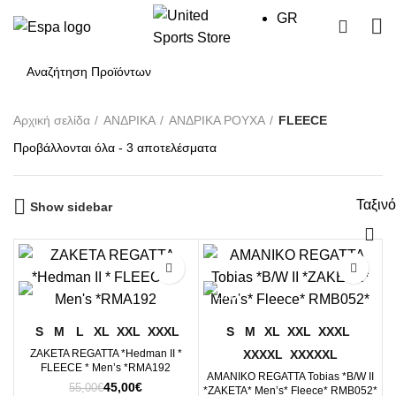
GR
0
Αρχική σελίδα
ΑΝΔΡΙΚΑ
ΑΝΔΡΙΚΑ ΡΟΥΧΑ
FLΕΕCΕ
Sorted
Προβάλλονται όλα - 3 αποτελέσματα
by
price:
Ταξιν
high
Show sidebar
to
low
-18%
-21%
S
M
L
XL
XXL
XXXL
S
M
XL
XXL
XXXL
XXXXL
XXXXXL
ΖΑΚΕΤΑ REGATTA *Hedman II *
FLEECE * Men’s *RMA192
ΑΜΑΝΙΚΟ REGATTA Tobias *B/W II
Original
Η
45,00
€
55,00
€
*ΖΑΚΕΤΑ* Men’s* Fleece* RMB052*