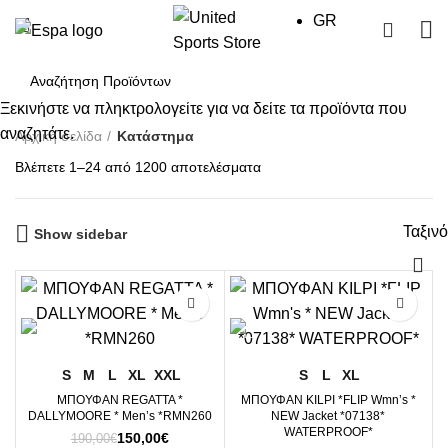
GR
0
Ξεκινήστε να πληκτρολογείτε για να δείτε τα προϊόντα που
αναζητάτε.
Αρχική σελίδα
Κατάστημα
Sorted
Βλέπετε 1–24 από 1200 αποτελέσματα
by
price:
Ταξιν
high
Show sidebar
to
low
-21%
-25%
S
M
L
XL
XXL
S
L
XL
ΜΠΟΥΦΑΝ REGATTA *
ΜΠΟΥΦΑΝ KILPI *FLIP Wmn’s *
DALLYMOORE * Men’s *RMN260
NEW Jacket *07138*
WATERPROOF*
Original
Η
150,00
€
190,00
€