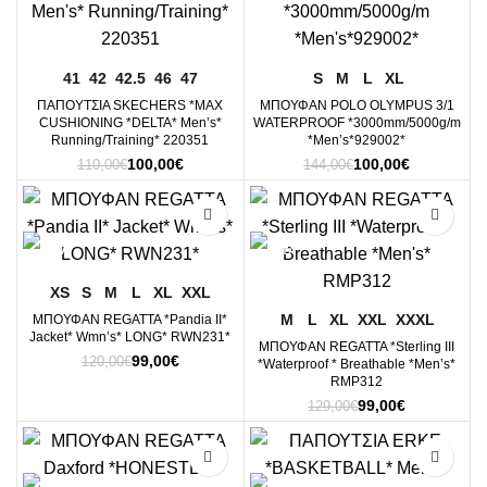
41
42
42.5
46
47
S
M
L
XL
ΠΑΠΟΥΤΣΙΑ SKECHERS *MAX
ΜΠΟΥΦΑΝ POLO OLYMPUS 3/1
CUSHIONING *DELTA* Men’s*
WATERPROOF *3000mm/5000g/m
Running/Training* 220351
*Men’s*929002*
Original
Η
Original
Η
100,00
€
100,00
€
110,00
€
144,00
€
price
τρέχουσα
price
τρέχουσα
was:
τιμή
was:
τιμή
-18%
-23%
110,00€.
είναι:
144,00€.
είναι:
100,00€.
100,00€.
XS
S
M
L
XL
XXL
M
L
XL
XXL
XXXL
ΜΠΟΥΦΑΝ REGATTA *Pandia II*
Jacket* Wmn’s* LONG* RWN231*
ΜΠΟΥΦΑΝ REGATTA *Sterling III
Original
Η
99,00
€
120,00
€
*Waterproof * Breathable *Men’s*
price
τρέχουσα
RMP312
was:
τιμή
Original
Η
99,00
€
129,00
€
120,00€.
είναι:
price
τρέχουσα
99,00€.
was:
τιμή
-26%
-14%
129,00€.
είναι:
99,00€.