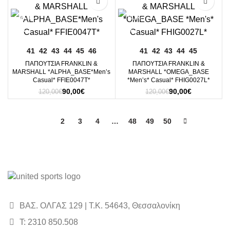
-25%
-25%
110,00€.
είναι:
90,00€.
41
42
43
44
45
46
41
42
43
44
45
ΠΑΠΟΥΤΣΙΑ FRANKLIN &
ΠΑΠΟΥΤΣΙΑ FRANKLIN &
MARSHALL *ALPHA_BASE*Men’s
MARSHALL *OMEGA_BASE
Casual* FFIE0047T*
*Men’s* Casual* FHIG0027L*
Original
Η
Original
Η
90,00
€
90,00
€
120,00
€
120,00
€
price
τρέχουσα
price
τρέχουσα
was:
τιμή
was:
τιμή
120,00€.
είναι:
120,00€.
είναι:
1
2
3
4
…
48
49
50
90,00€.
90,00€.
ΒΑΣ. ΟΛΓΑΣ 129 | Τ.Κ. 54643, Θεσσαλονίκη
Τ: 2310 850.508