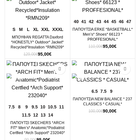
40
41
42
43
44
45
46
47
S
M
L
XL
XXL
XXXL
ΠΑΠΟΥΤΣΙΑ ERKE *BASKETBALL*
Men’s* Shoes* 66123 *
ΜΠΟΥΦΑΝ REGATTA Daxford
PROFFESIONAL*
*HONESTLY* Outdoor* Jacket*
Original
Η
95,00
€
110,00
€
Recycled*Insulation *RMN209*
price
τρέχουσα
Original
Η
95,00
€
129,00
€
was:
τιμή
price
τρέχουσα
110,00€.
είναι:
was:
τιμή
95,00€.
-4%
-10%
129,00€.
είναι:
95,00€.
6.5
7.5
9
ΠΑΠΟΥΤΣΙΑ NEW BALANCE * 237
CLASSICS * CASUAL*
7.5
8
9
9.5
10
10.5
11
Original
Η
90,00
€
100,00
€
11.5
12
13
14
price
τρέχουσα
was:
τιμή
ΠΑΠΟΥΤΣΙ SKECHERS *ARCH
100,00€.
είναι:
FIT* Men’s* Anatomic*Podiatrist
Certfied *Arch Support* 232040*
90,00€.
Original
Η
95,00
€
99,00
€