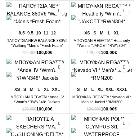
price
τρέχουσα
130,00€.
είναι:
was:
τιμή
110,00€.
-17%
-22%
130,00€.
είναι:
115,00€.
8.5
9.5
10
11
12
XS
S
M
L
XL
ΠΑΠΟΥΤΣΙΑ NEW BALANCE 880V6
ΜΠΟΥΦΑΝ REGATTA * Heatherly
*Walking *Men’s *Fresh Foam*
*Wmn’s *JAKCET *RWN304*
Original
Η
Original
Η
100,00
€
100,00
€
120,00
€
129,00
€
price
τρέχουσα
price
τρέχουσα
was:
τιμή
was:
τιμή
-17%
-22%
120,00€.
είναι:
129,00€.
είναι:
100,00€.
100,00€.
XS
S
M
L
XL
XXL
S
M
L
XL
XXL
XXXL
ΜΠΟΥΦΑΝ REGATTA *Andel IV
ΜΠΟΥΦΑΝ REGATTA *Nevado VI *
*Wmn’s *RWN348* Jackets
Men’s* Jacket *RMN200
Original
Η
Original
Η
100,00
€
100,00
€
120,00
€
129,00
€
price
τρέχουσα
price
τρέχουσα
was:
τιμή
was:
τιμή
-9%
-31%
120,00€.
είναι:
129,00€.
είναι:
100,00€.
100,00€.