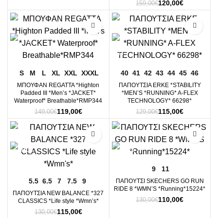
Original
Η
120,00
€
price
τρέχουσα
159,00
€
price
τρέχουσα
was:
τιμή
was:
τιμή
190,00€.
είναι:
-20%
-11%
159,00€.
είναι:
150,00€.
120,00€.
S
M
L
XL
XXL
XXXL
40
41
42
43
44
45
46
ΜΠΟΥΦΑΝ REGATTA *Highton
ΠΑΠΟΥΤΣΙΑ ERKE *STABILITY
Padded III *Men’s *JACKET*
*MEN’S *RUNNING* A-FLEX
Waterproof* Breathable*RMP344
TECHNOLOGY* 66298*
Original
Η
Original
Η
119,00
€
115,00
€
149,00
€
129,00
€
price
τρέχουσα
price
τρέχουσα
was:
τιμή
was:
τιμή
-12%
-15%
149,00€.
είναι:
129,00€.
είναι:
119,00€.
115,00€.
9
11
5.5
6.5
7
7.5
9
ΠΑΠΟΥΤΣΙ SKECHERS GO RUN
RIDE 8 *WMN’S *Running*15224*
ΠΑΠΟΥΤΣΙΑ NEW BALANCE *327
Original
Η
110,00
€
130,00
€
CLASSICS *Life style *Wmn’s*
price
τρέχουσα
Original
Η
115,00
€
130,00
€
was:
τιμή