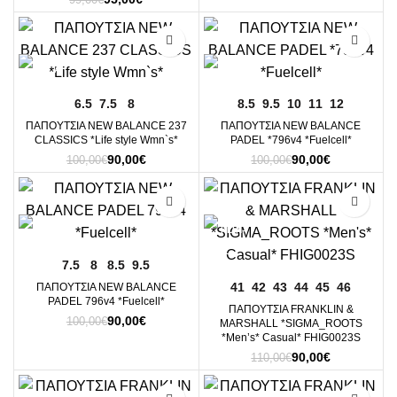
price
τρέχουσα
was:
τιμή
-10%
-10%
99,00€.
είναι:
95,00€.
6.5
7.5
8
8.5
9.5
10
11
12
ΠΑΠΟΥΤΣΙΑ NEW BALANCE 237
ΠΑΠΟΥΤΣΙΑ NEW BALANCE
CLASSICS *Life style Wmn`s*
PADEL *796v4 *Fuelcell*
Original
Η
Original
Η
90,00
€
90,00
€
100,00
€
100,00
€
price
τρέχουσα
price
τρέχουσα
was:
τιμή
was:
τιμή
-10%
-18%
100,00€.
είναι:
100,00€.
είναι:
90,00€.
90,00€.
7.5
8
8.5
9.5
41
42
43
44
45
46
ΠΑΠΟΥΤΣΙΑ NEW BALANCE
PADEL 796v4 *Fuelcell*
ΠΑΠΟΥΤΣΙΑ FRANKLIN &
Original
Η
90,00
€
100,00
€
MARSHALL *SIGMA_ROOTS
price
τρέχουσα
*Men’s* Casual* FHIG0023S
was:
τιμή
Original
Η
90,00
€
110,00
€
100,00€.
είναι:
price
τρέχουσα
90,00€.
was:
τιμή