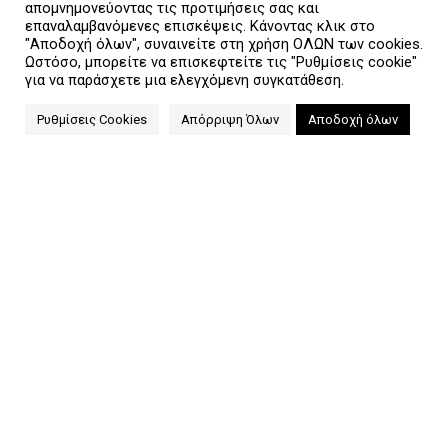
Αθλήματα
απομνημονεύοντας τις προτιμήσεις σας και
επαναλαμβανόμενες επισκέψεις. Κάνοντας κλικ στο
"Αποδοχή όλων", συναινείτε στη χρήση ΟΛΩΝ των cookies.
Ωστόσο, μπορείτε να επισκεφτείτε τις "Ρυθμίσεις cookie"
για να παράσχετε μια ελεγχόμενη συγκατάθεση.
ΧΡΗΣΙΜΑ LINKS
Ρυθμίσεις Cookies
Απόρριψη Όλων
Αποδοχή όλων
Επικοινωνία
Αποστολή Προϊόντων
Τρόποι Πληρωμής
Όροι Χρήσης
Πολιτική Απορρήτου & GDPR
Συχνές Ερωτήσεις
Η Εταιρεία μας
UNITED SPORTS
2021 CREATED BY
NORTECH
.