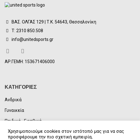
ΒΑΣ. ΟΛΓΑΣ 129 | Τ.Κ. 54643, Θεσσαλονίκη
Τ: 2310 850.508
info@unitedsports.gr
ΑΡ.ΓΕΜΗ: 153671406000
ΚΑΤΗΓΟΡΙΕΣ
Ανδρικά
Γυναικεία
Παιδικά - Εφηβικά
Χρησιμοποιούμε cookies στον ιστότοπό μας για να σας
Unisex
προσφέρουμε την πιο σχετική εμπειρία,