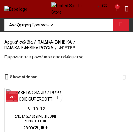
GR
0
Αρχική σελίδα
ΠΑΙΔΙΚΑ-ΕΦΗΒΙΚΑ
ΠΑΙΔΙΚΑ-ΕΦΗΒΙΚΑ ΡΟΥΧΑ
ΦΟΥΤΕΡ
Εμφάνιση του μοναδικού αποτελέσματος
Show sidebar
-29%
6
10
12
ΖΑΚΕΤΑ GSA JR ZIPPER HOODIE
SUPERCOTTON
Original
Η
20,00
€
28,00
€
price
τρέχουσα