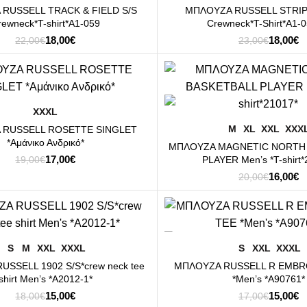
RUSSELL TRACK & FIELD S/S
ΜΠΛΟΥΖΑ RUSSELL STRIP
rewneck*T-shirt*A1-059
Crewneck*T-Shirt*A1-0
Original
Η
Original
Η
18,00
€
18,00
€
22,00
€
23,00
€
price
τρέχουσα
price
τ
was:
τιμή
was:
τι
22,00€.
είναι:
23,00€.
εί
-20%
18,00€.
1
ΕΠΙΛΟΓΉ
XXXL
ΕΠΙΛΟΓΉ
M
XL
XXL
XXX
 RUSSELL ROSETTE SINGLET
*Αμάνικο Ανδρικό*
ΜΠΛΟΥΖΑ MAGNETIC NORTH
Original
Η
17,00
€
PLAYER Men’s *T-shirt*
19,00
€
price
τρέχουσα
Original
Η
16,00
€
20,00
€
was:
τιμή
price
τ
19,00€.
είναι:
was:
τι
17,00€.
20,00€.
εί
-12%
1
ΕΠΙΛΟΓΉ
ΕΠΙΛΟΓΉ
S
M
XXL
XXXL
S
XXL
XXXL
SSELL 1902 S/S*crew neck tee
ΜΠΛΟΥΖΑ RUSSELL R EMBR
shirt Men’s *A2012-1*
*Men’s *A90761*
Original
Η
Original
Η
15,00
€
15,00
€
18,00
€
17,00
€