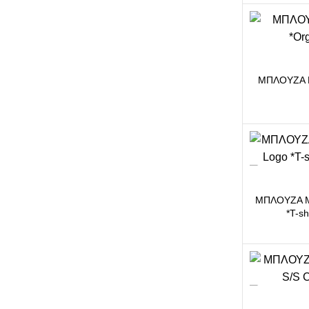
-13%
DARE2B
ΜΠΛΟΥΖΑ D
-9%
ΜΠΛΟΥΖΑ M
*T-s
-18%