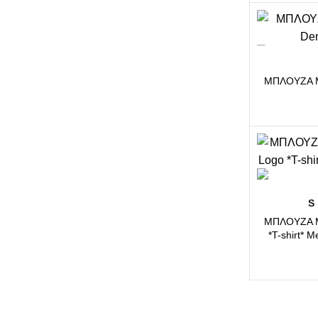
-17%
ΜΠΛΟΥΖΑ M
-18%
S
ΜΠΛΟΥΖΑ M
*T-shirt* 