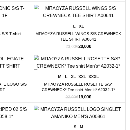
ρέχουσα
price
τρέχουσα
μή
was:
τιμή
ναι:
40,00€.
είναι:
-13%
0,00€.
28,00€.
ΕΠΙΛΟΓΉ
L
XL
/S T-shirt
ΜΠΛΟΥΖΑ RUSSELL WINGS S/S CREWNECK
F
TEE SHIRT A00641
Original
Η
20,00
€
23,00
€
ρέχουσα
price
τρέχουσα
μή
was:
τιμή
ναι:
23,00€.
είναι:
-14%
0,00€.
20,00€.
ΕΠΙΛΟΓΉ
M
L
XL
XXL
XXXL
TE LOGO S/S
ΜΠΛΟΥΖΑ RUSSELL ROSETTE S/S*
IRT
CREWNECK* Tee shirt Men’s* A2032-1*
Original
Η
19,00
€
22,00
€
ρέχουσα
price
τρέχουσα
μή
was:
τιμή
ναι:
22,00€.
είναι:
-22%
9,00€.
19,00€.
ΕΠΙΛΟΓΉ
S
M