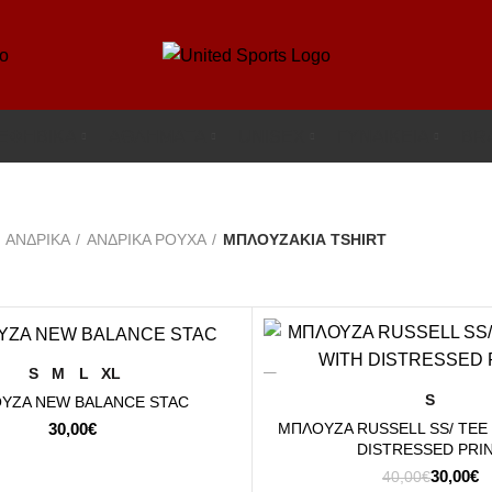
-ΕΦΗΒΙΚΑ
ΑΘΛΗΜΑΤΑ
UΝΙSΕΧ
ΓΥΝΑΙΚΕΙΑ
BR
ΑΝΔΡΙΚΑ
ΑΝΔΡΙΚΑ ΡΟΥΧΑ
ΜΠΛΟΥΖΑΚΙΑ TSHIRT
-25%
ΕΠΙΛΟΓΉ
S
M
L
XL
ΕΠΙΛΟΓΉ
S
ΥΖΑ NEW BALANCE STAC
ΜΠΛΟΥΖΑ RUSSELL SS/ TEE
30,00
€
DISTRESSED PRI
Original
Η
30,00
€
40,00
€