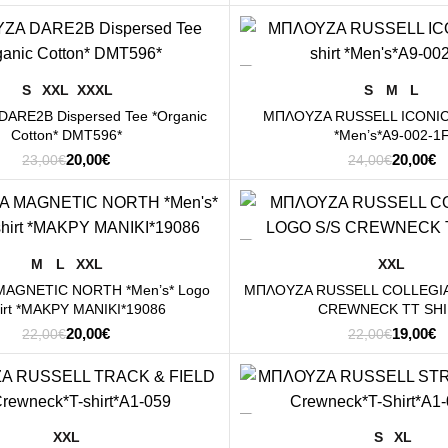
price
τ
was:
τι
40,00€.
εί
-17%
3
ΕΠΙΛΟΓΉ
ΕΠΙΛΟΓΉ
S
XXL
XXXL
S
M
L
ARE2B Dispersed Tee *Organic
ΜΠΛΟΥΖΑ RUSSELL ICONIC S
Cotton* DMT596*
*Men’s*A9-002-1
Original
Η
Original
Η
20,00
€
20,00
€
23,00
€
24,00
€
price
τρέχουσα
price
τ
was:
τιμή
was:
τι
23,00€.
είναι:
24,00€.
εί
-14%
20,00€.
2
ΕΠΙΛΟΓΉ
ΕΠΙΛΟΓΉ
M
L
XXL
XXL
AGNETIC NORTH *Men’s* Logo
ΜΠΛΟΥΖΑ RUSSELL COLLEGIA
hirt *ΜΑΚΡΥ ΜΑΝΙΚΙ*19086
CREWNECK TT SH
Original
Η
Original
Η
20,00
€
19,00
€
22,00
€
22,00
€
price
τρέχουσα
price
τ
was:
τιμή
was:
τι
22,00€.
είναι:
22,00€.
εί
-22%
20,00€.
1
ΕΠΙΛΟΓΉ
ΕΠΙΛΟΓΉ
XXL
S
XL