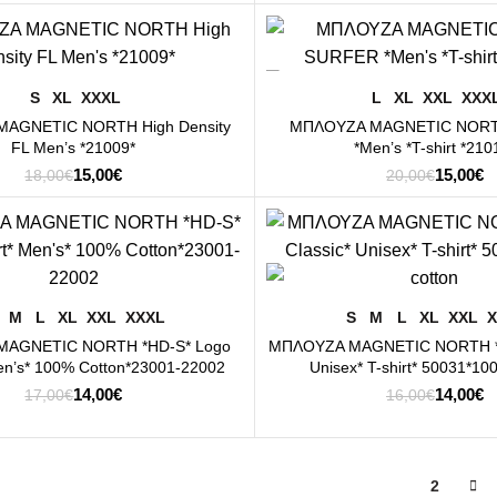
price
τρέχουσα
price
τ
was:
τιμή
was:
τι
18,00€.
είναι:
17,00€.
εί
-25%
15,00€.
1
ΕΠΙΛΟΓΉ
ΕΠΙΛΟΓΉ
S
XL
XXXL
L
XL
XXL
XXX
AGNETIC NORTH High Density
ΜΠΛΟΥΖΑ MAGNETIC NOR
FL Men’s *21009*
*Men’s *T-shirt *210
Original
Η
Original
Η
15,00
€
15,00
€
18,00
€
20,00
€
price
τρέχουσα
price
τ
was:
τιμή
was:
τι
18,00€.
είναι:
20,00€.
εί
-13%
15,00€.
1
ΕΠΙΛΟΓΉ
ΕΠΙΛΟΓΉ
M
L
XL
XXL
XXXL
S
M
L
XL
XXL
X
AGNETIC NORTH *HD-S* Logo
ΜΠΛΟΥΖΑ MAGNΕΤIC NORTH *Lo
Men’s* 100% Cotton*23001-22002
Unisex* T-shirt* 50031*10
Original
Η
Original
Η
14,00
€
14,00
€
17,00
€
16,00
€
price
τρέχουσα
price
τ
was:
τιμή
was:
τι
17,00€.
είναι:
16,00€.
εί
14,00€.
1
1
2