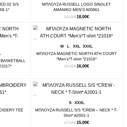
ED 02 S/S
ΜΠΛΟΥΖΑ RUSSELL LOGO SINGLET
58-1*
AMANIKO MEN’S A00861
Original
Η
18,00
€
23,00
€
ρέχουσα
price
τρέχουσα
μή
was:
τιμή
ναι:
23,00€.
είναι:
-20%
8,00€.
18,00€.
ΕΠΙΛΟΓΉ
M
L
XXL
XXXL
L
ΜΠΛΟΥΖΑ MAGNETIC NORTH ATH.COURT
*Men’s*T-shirt *21016*
 BASKETBALL
Original
Η
16,00
€
21017*
20,00
€
price
τρέχουσα
was:
τιμή
ρέχουσα
20,00€.
είναι:
μή
16,00€.
ναι:
-12%
6,00€.
ΕΠΙΛΟΓΉ
S
XXXL
OIDERY TEE
ΜΠΛΟΥΖΑ RUSSELL S/S *CREW – NECK * T-
Shirt* A2001-1
Original
Η
15,00
€
17,00
€