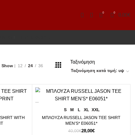
0
0
0,00
€
ANDS
ΠΡΟΣΦΟΡΕΣ
Ταξινόμηση
.
Show
12
24
36
-30%
ΕΠΙΛΟΓΉ
S
M
L
XL
XXL
 SHIRT WITH
ΜΠΛΟΥΖΑ RUSSELL JASON TEE SHIRT
NT
MEN’S* E06051*
Original
Η
28,00
€
40,00
€