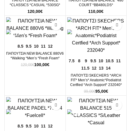
ΠΑΠΟΥΤΣΙΑ NEW BALANCE
ΠΑΠΟΥΤΣΙΑ NEW BALANCE *480
*CLASSICS *CASUAL *530SG*
COURT *ΒΒ480LDS*
120,00
€
110,00
€
-17%
-4%
8.5
9.5
10
11
12
ΠΑΠΟΥΤΣΙΑ NEW BALANCE 880V6
*Walking *Men’s *Fresh Foam*
7.5
8
9
9.5
10
10.5
11
Original
Η
100,00
€
120,00
€
11.5
12
13
14
price
τρέχουσα
was:
τιμή
ΠΑΠΟΥΤΣΙ SKECHERS *ARCH
120,00€.
είναι:
FIT* Men’s* Anatomic*Podiatrist
Certfied *Arch Support* 232040*
100,00€.
Original
Η
95,00
€
99,00
€
price
τρέχουσα
was:
τιμή
-10%
-10%
99,00€.
είναι:
95,00€.
8.5
9.5
10
11
12