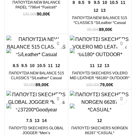
8
8.5
9
9.5
10
10.5
11
ΠΑΠΟΥΤΣΙΑ NEW BALANCE
PADEL *796v4 *Fuelcell*
12
13
Original
Η
90,00
€
100,00
€
ΠΑΠΟΥΤΣΙΑ NEW BALANCE 515
price
τρέχουσα
*CLASSICS *S/Leather *Casual
was:
τιμή
Original
Η
89,00
€
99,00
€
100,00€.
είναι:
price
τρέχουσα
90,00€.
was:
τιμή
-10%
-21%
99,00€.
είναι:
89,00€.
8.5
9.5
10
10.5
11
12
11
12
13
ΠΑΠΟΥΤΣΙΑ NEW BALANCE 515
ΠΑΠΟΥΤΣΙ SKECHERS VOLERO
CLASSICS *S/Leather* Casual
MID LEATHER *66180* OUTDOOR*
Original
Η
Original
Η
89,00
€
79,00
€
99,00
€
100,00
€
price
τρέχουσα
price
τρέχουσα
was:
τιμή
was:
τιμή
-13%
-19%
99,00€.
είναι:
100,00€.
είναι:
89,00€.
79,00€.
7.5
13
14
12
ΠΑΠΟΥΤΣΙ SKECHERS GLOBAL
ΠΑΠΟΥΤΣΙ SKECHERS NORGEN
JOGGER *Men’s
66287 *CASUAL*