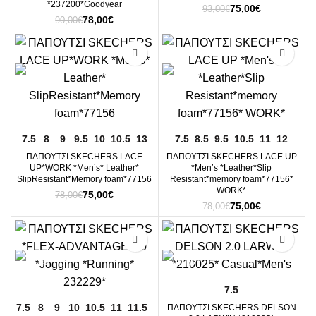
*237200*Goodyear
Original
Η
75,00
€
93,00
€
Original
Η
78,00
€
price
τρέχουσα
90,00
€
price
τρέχουσα
was:
τιμή
was:
τιμή
93,00€.
είναι:
-4%
-4%
90,00€.
είναι:
75,00€.
78,00€.
7.5
8
9
9.5
10
10.5
13
7.5
8.5
9.5
10.5
11
12
ΠΑΠΟΥΤΣΙ SKECHERS LACE
ΠΑΠΟΥΤΣΙ SKECHERS LACE UP
UP*WORK *Men’s* Leather*
*Men’s *Leather*Slip
SlipResistant*Memory foam*77156
Resistant*memory foam*77156*
WORK*
Original
Η
75,00
€
78,00
€
Original
Η
75,00
€
price
τρέχουσα
78,00
€
price
τρέχουσα
was:
τιμή
was:
τιμή
78,00€.
είναι:
-4%
-16%
78,00€.
είναι:
75,00€.
75,00€.
7.5
7.5
8
9
10
10.5
11
11.5
ΠΑΠΟΥΤΣΙ SKECHERS DELSON