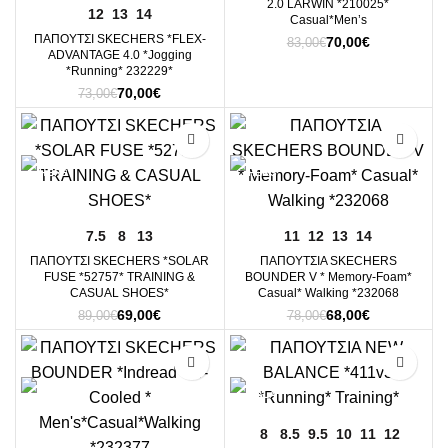
2.0 LARWIN *210025*
12
13
14
Casual*Men’s
ΠΑΠΟΥΤΣΙ SKECHERS *FLEX-
Original
Η
70,00
€
83,00
€
ADVANTAGE 4.0 *Jogging
price
τρέχουσα
*Running* 232229*
was:
τιμή
Original
Η
70,00
€
73,00
€
83,00€.
είναι:
price
τρέχουσα
70,00€.
was:
τιμή
-22%
-13%
73,00€.
είναι:
70,00€.
7.5
8
13
11
12
13
14
ΠΑΠΟΥΤΣΙ SKECHERS *SOLAR
ΠΑΠΟΥΤΣΙΑ SKECHERS
FUSE *52757* TRAINING &
BOUNDER V * Memory-Foam*
CASUAL SHOES*
Casual* Walking *232068
Original
Η
Original
Η
69,00
€
68,00
€
89,00
€
78,00
€
price
τρέχουσα
price
τρέχουσα
was:
τιμή
was:
τιμή
-13%
-7%
89,00€.
είναι:
78,00€.
είναι:
69,00€.
68,00€.
8
8.5
9.5
10
11
12