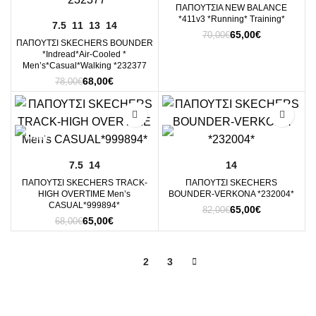
ΠΑΠΟΥΤΣΙΑ NEW BALANCE
*411v3 *Running* Training*
7.5
11
13
14
Original
Η
65,00
€
70,00
€
ΠΑΠΟΥΤΣΙ SKECHERS BOUNDER
price
τρέχουσα
*Indread*Air-Cooled *
was:
τιμή
Men’s*Casual*Walking *232377
70,00€.
είναι:
Original
Η
68,00
€
78,00
€
65,00€.
price
τρέχουσα
was:
τιμή
-4%
-21%
78,00€.
είναι:
68,00€.
7.5
14
14
ΠΑΠΟΥΤΣΙ SKECHERS TRACK-
ΠΑΠΟΥΤΣΙ SKECHERS
HIGH OVERTIME Men’s
BOUNDER-VERKONA *232004*
CASUAL*999894*
Original
Η
65,00
€
82,00
€
Original
Η
65,00
€
price
τρέχουσα
68,00
€
price
τρέχουσα
was:
τιμή
was:
τιμή
82,00€.
είναι:
68,00€.
είναι:
65,00€.
1
2
3
65,00€.