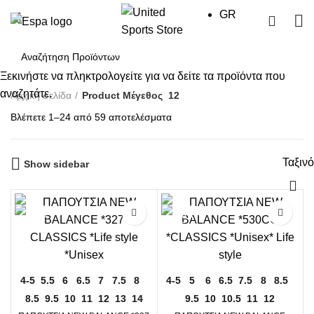
GR
0
Ξεκινήστε να πληκτρολογείτε για να δείτε τα προϊόντα που
αναζητάτε.
Αρχική σελίδα
Product Μέγεθος
12
Sorted
Βλέπετε 1–24 από 59 αποτελέσματα
by
price:
Ταξιν
high
Show sidebar
to
low
4-5
5.5
6
6.5
7
7.5
8
4-5
5
6
6.5
7.5
8
8.5
8.5
9.5
10
11
12
13
14
9.5
10
10.5
11
12