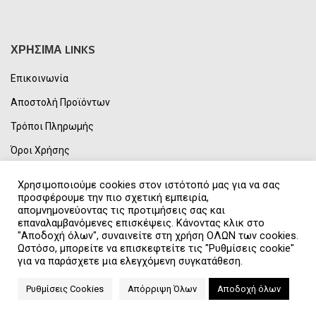
ΧΡΗΣΙΜΑ LINKS
Επικοινωνία
Αποστολή Προϊόντων
Τρόποι Πληρωμής
Όροι Χρήσης
Πολιτική Απορρήτου & GDPR
Χρησιμοποιούμε cookies στον ιστότοπό μας για να σας
προσφέρουμε την πιο σχετική εμπειρία,
Συχνές Ερωτήσεις
απομνημονεύοντας τις προτιμήσεις σας και
επαναλαμβανόμενες επισκέψεις. Κάνοντας κλικ στο
Η Εταιρεία μας
"Αποδοχή όλων", συναινείτε στη χρήση ΟΛΩΝ των cookies.
Ωστόσο, μπορείτε να επισκεφτείτε τις "Ρυθμίσεις cookie"
για να παράσχετε μια ελεγχόμενη συγκατάθεση.
UNITED SPORTS
2021 CREATED BY
NORTECH
.
Ρυθμίσεις Cookies
Απόρριψη Όλων
Αποδοχή όλων