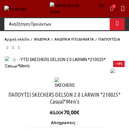
GR
0
Αρχική σελίδα
ΑΝΔΡΙΚΑ
ΑΝΔΡΙΚΑ ΥΠΟΔΗΜΑΤΑ
ΠΑΠΟΥΤΣΙΑ
Click to enlarge
-16%
ΠΑΠΟΥΤΣΙ SKECHERS DELSON 2.0 LARWIN *210025*
Casual*Men’s
Original
Η
70,00
€
83,00
€
price
τρέχουσα
Αποχρώσεις
was:
τιμή