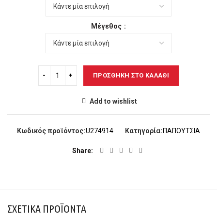
83,00€.
είναι:
70,00€.
Μέγεθος
ΠΡΟΣΘΉΚΗ ΣΤΟ ΚΑΛΆΘΙ
Add to wishlist
Κωδικός προϊόντος:
U274914
Κατηγορία:
ΠΑΠΟΥΤΣΙΑ
Share
ΣΧΕΤΙΚΆ ΠΡΟΪΌΝΤΑ