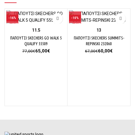
-16%
-10%
11.5
13
ΠΑΠΟΥΤΣΙ SKECHERS GO WALK 5
ΠΑΠΟΥΤΣΙ SKECHERS SUMMITS-
QUALIFY 55509
REPINSKI 232060
Original
Η
Original
Η
65,00
€
60,00
€
77,00
€
67,00
€
price
τρέχουσα
price
τρέχουσα
was:
τιμή
was:
τιμή
77,00€.
είναι:
67,00€.
είναι:
65,00€.
60,00€.