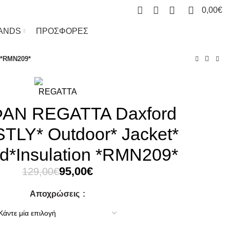
0
0
0,00
€
ANDS
ΠΡΟΣΦΟΡΕΣ
 *RMN209*
ΑΝ REGATTA Daxford
LY* Outdoor* Jacket*
d*Insulation *RMN209*
Original
Η
95,00
€
129,00
€
price
τρέχουσα
Αποχρώσεις
was:
τιμή
129,00€.
είναι:
95,00€.