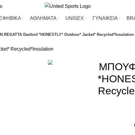
-ΕΦΗΒΙΚΑ
ΑΘΛΗΜΑΤΑ
UΝΙSΕΧ
ΓΥΝΑΙΚΕΙΑ
BR
REGATTA Daxford *HONESTLY* Outdoor* Jacket* Recycled*Insulation
-26%
ΜΠΟΥΦ
*HONEST
Recycle