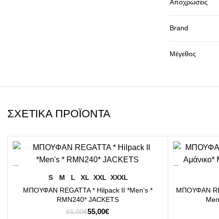
Αποχρώσεις
Brand
Μέγεθος
ΣΧΕΤΙΚΆ ΠΡΟΪΌΝΤΑ
-15%
-17%
ΕΠΙΛΟΓΉ
S
M
L
XL
XXL
XXXL
ΜΠΟΥΦΑΝ REGATTA * Hilpack II *Men’s *
ΜΠΟΥΦΑΝ REG
RMN240* JACKETS
Μen
Original
Η
55,00
€
65,00
€