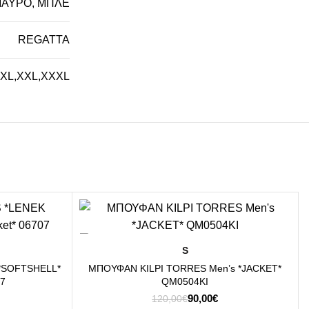
ΑΥΡΟ, ΜΠΛΕ
REGATTA
XL
,
XXL
,
XXXL
-25%
ΕΠΙΛΟΓΉ
S
*SOFTSHELL*
ΜΠΟΥΦΑΝ KILPI TORRES Men’s *JACKET*
07
QM0504KI
Original
Η
90,00
€
120,00
€