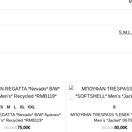
Μ
S
,
M
,
L
,
-19%
ΕΠΙΛΟΓΉ
ΕΠΙΛΟΓΉ
S
M
L
XL
XXL
S
ATTA *Nevado* B/W* Aμάνικο*
ΜΠΟΥΦΑΝ TRESPASS *LENEK 
’s* Recycled *RMB119*
Men’s *Jacket* 067
Original
Η
Original
Η
75,00
€
80,00
€
90,00
€
99,00
€