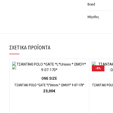
Brand
Μέγεθος
ΣΧΕΤΙΚΆ ΠΡΟΪΌΝΤΑ
-8%
ΕΠΙΛΟΓΉ
ΟΝΕ SΙΖΕ
ΤΣΑΝΤΑΚΙ POLO *GATE *L*Unisex * ΩΜΟΥ* 9-07-170*
ΤΣΑΝΤΑΚΙ POLO
23,00
€