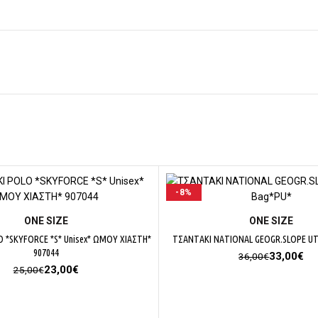
-8%
ΕΠΙΛΟΓΉ
ΕΠΙΛΟΓΉ
ΟΝΕ SΙΖΕ
ΟΝΕ SΙΖΕ
 *SKYFORCE *S* Unisex* ΩΜΟΥ ΧΙΑΣΤΗ*
ΤΣΑΝΤΑΚΙ NATIONAL GEOGR.SLOPE UTI
907044
Original
Η
33,00
€
36,00
€
Original
Η
price
τρ
23,00
€
25,00
€
price
τρέχουσα
was:
τι
was:
τιμή
36,00€.
είν
25,00€.
είναι:
33,