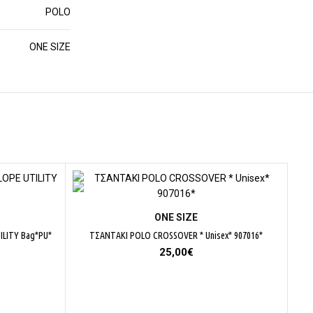
POLO
ΟΝΕ SΙΖΕ
ΕΠΙΛΟΓΉ
ΟΝΕ SΙΖΕ
LITY Bag*PU*
ΤΣΑΝΤΑΚΙ POLO CROSSOVER * Unisex* 907016*
25,00
€
έχουσα
μή
αι:
00€.