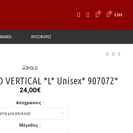
0
0
0,00
€
BRANDS
ΠΡΟΣΦΟΡΕΣ
 VERTICAL *L* Unisex* 907072*
24,00
€
Αποχρώσεις
Μέγεθος