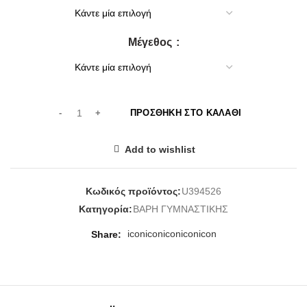
16,00€.
είναι:
14,00€.
Μέγεθος
ΠΡΟΣΘΉΚΗ ΣΤΟ ΚΑΛΆΘΙ
Add to wishlist
Κωδικός προϊόντος:
U394526
Κατηγορία:
ΒΑΡΗ ΓΥΜΝΑΣΤΙΚΗΣ
icon
icon
icon
icon
icon
Share