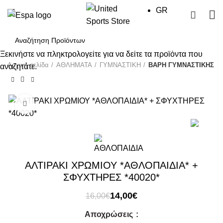
GR
0
Ξεκινήστε να πληκτρολογείτε για να δείτε τα προϊόντα που
Αρχική σελίδα
ΑΘΛΗΜΑΤΑ
ΓΥΜΝΑΣΤΙΚΗ
ΒΑΡΗ ΓΥΜΝΑΣΤΙΚΗΣ
αναζητάτε.
Click to enlarge
-13%
ΑΛΤΙΡΑΚΙ ΧΡΩΜΙΟΥ *ΑΘΛΟΠΑΙΔΙΑ* +
ΣΦΥΧΤΗΡΕΣ *40020*
Original
Η
14,00
€
16,00
€
price
τρέχουσα
Αποχρώσεις
was:
τιμή