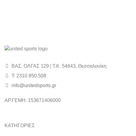
ΒΑΣ. ΟΛΓΑΣ 129 | Τ.Κ. 54643, Θεσσαλονίκη
Τ: 2310 850.508
info@unitedsports.gr
icon
icon
ΑΡ.ΓΕΜΗ: 153671406000
ΚΑΤΗΓΟΡΙΕΣ