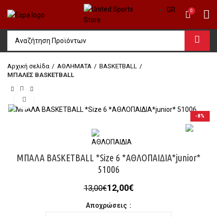
GR
0
Αρχική σελίδα
ΑΘΛΗΜΑΤΑ
BASKETBALL
ΜΠΑΛΕΣ BASKETBALL
Click to enlarge
-8%
ΜΠΑΛΑ BASKETBALL *Size 6 *ΑΘΛΟΠΑΙΔΙΑ*junior*
51006
Original
Η
12,00
€
13,00
€
price
τρέχουσα
Αποχρώσεις
was:
τιμή