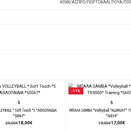
ΚΟΚΚ/ΑΣΠΡΟ/ΠΟΡΤΟΚΑΛΙ, ΡΟΥΑ/ΠΟ
-11%
ΕΠΙΛΟΓΉ
ΕΠΙΛΟΓΉ
5
5
EYBALL * Soft Touch *5 *ΑΘΛΟΠΑΙΔΙΑ
ΜΠΑΛΑ SAMBA *Volleyball *ALLRIGHT* TR
*50067*
*56054*
Original
Η
Original
Η
18,00
€
17,00
€
20,00
€
19,00
€
price
τρέχουσα
price
τρ