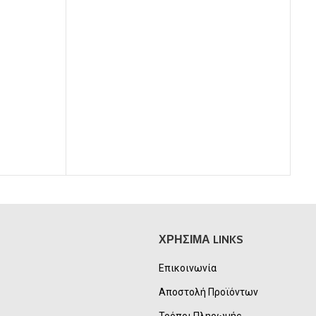
μή
αι:
00€.
ΜΠ
ΧΡΗΣΙΜΑ LINKS
Επικοινωνία
Αποστολή Προϊόντων
Τρόποι Πληρωμής