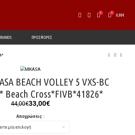
0
0
0,00
€
BRANDS
ΠΡΟΣΦΟΡΕΣ
6*
SA BEACH VOLLEY 5 VXS-BC
* Beach Cross*FIVB*41826*
Original
Η
33,00
€
44,00
€
price
τρέχουσα
Αποχρώσεις
was:
τιμή
44,00€.
είναι:
33,00€.