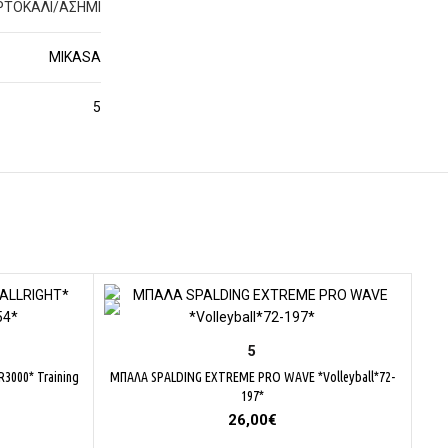
ΡΤΟΚΑΛΙ/ΑΣΗΜΙ
MIKASA
5
ΕΠΙΛΟΓΉ
5
3000* Training
ΜΠΑΛΑ SPALDING EXTREME PRO WAVE *Volleyball*72-
197*
26,00
€
έχουσα