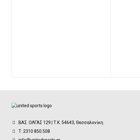
16,00€.
είναι:
15,00€.
ΒΑΣ. ΟΛΓΑΣ 129 | Τ.Κ. 54643, Θεσσαλονίκη
Τ: 2310 850.508
info@unitedsports.gr