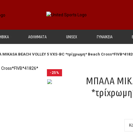
ΗΒΙΚΑ
ΑΘΛΗΜΑΤΑ
UΝΙSΕΧ
ΓΥΝΑΙΚΕΙΑ
 MIKASA BEACH VOLLEY 5 VXS-BC *τρίχρωμη* Beach Cross*FIVB*4182
-25%
ΜΠΑΛΑ MIKA
*τρίχρωμη