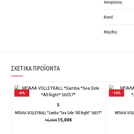
Αποχρώσεις
Brand
Μέγεθος
ΣΧΕΤΙΚΆ ΠΡΟΪΌΝΤΑ
-6%
-10%
ΕΠΙΛΟΓΉ
5
ΜΠΑΛΑ VOLLEYBALL *Samba *Sea Side *All Right* 56057*
ΜΠΑΛΑ VOLL
Original
Η
15,00
€
16,00
€
price
τρέχουσα
was:
τιμή