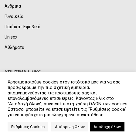
Ανδρικά
Γυναικεία
Παιδικά - Εφηβικά
Unisex
Αθλήματα
ΧΡΗΣΙΜΑ LINKS
Χρησιμοποιούμε cookies στον ιστότοπό μας για να σας
Επικοινωνία
προσφέρουμε την πιο σχετική εμπειρία,
απομνημονεύοντας τις προτιμήσεις σας και
Αποστολή Προϊόντων
επαναλαμβανόμενες επισκέψεις. Κάνοντας κλικ στο
"Αποδοχή όλων", συναινείτε στη χρήση ΟΛΩΝ των cookies.
Τρόποι Πληρωμής
Ωστόσο, μπορείτε να επισκεφτείτε τις "Ρυθμίσεις cookie"
για να παράσχετε μια ελεγχόμενη συγκατάθεση.
Όροι Χρήσης
Πολιτική Απορρήτου & GDPR
Ρυθμίσεις Cookies
Απόρριψη Όλων
Αποδοχή όλων
Συχνές Ερωτήσεις