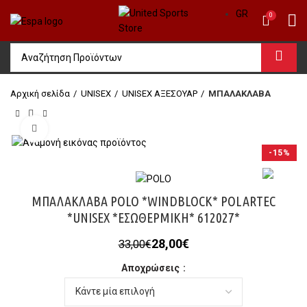
GR
0
Αρχική σελίδα
UΝΙSΕΧ
UNISEX ΑΞΕΣΟΥΑΡ
ΜΠΑΛΑΚΛΑΒΑ
Click to enlarge
-15%
ΜΠΑΛΑΚΛΑΒΑ POLO *WINDBLOCK* POLARTEC
*UNISEX *ΕΣΩΘΕΡΜΙΚΗ* 612027*
Original
Η
28,00
€
33,00
€
price
τρέχουσα
Αποχρώσεις
was:
τιμή
33,00€.
είναι:
28,00€.