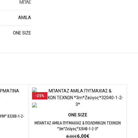
ΜΠΛΕ
AMILA
ΟΝΕ SΙΖΕ
-25%
-2
ΕΠΙΛΟΓΉ
ΟΝΕ SΙΖΕ
YM* 83200-1-2-
ΜΠΑΝΤΑΖ AMILA ΠΥΓΜΑΧΙΑΣ & ΠΟΛΕΜΙΚΩΝ ΤΕΧΝΩΝ
*3m*Ζεύγος*32040-1-2-3*
χουσα
Original
Η
6,00
€
8,00
€