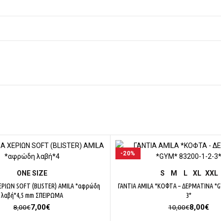
-20%
ΕΠΙΛΟΓΉ
ΕΠΙΛΟΓΉ
ΟΝΕ SΙΖΕ
S
M
L
XL
XXL
ΡΙΩΝ SOFT (BLISTER) ΑMILA *αφρώδη
ΓΑΝΤΙΑ AMILA *ΚΟΦΤΑ – ΔΕΡΜΑΤΙΝΑ *G
λαβή*4,5 mm ΣΠΕΙΡΩΜΑ
3*
Original
Η
Original
Η
7,00
€
8,00
€
8,00
€
10,00
€
price
τρέχουσα
price
τρέ