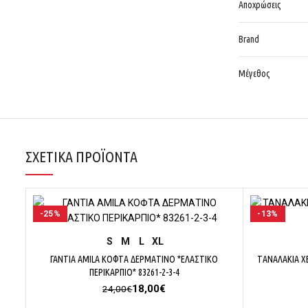
Αποχρώσεις
Brand
Μέγεθος
ΣΧΕΤΙΚΆ ΠΡΟΪΌΝΤΑ
-25%
-13%
ΕΠΙΛΟΓΉ
S
M
L
XL
ΓΑΝΤΙΑ AMILA ΚΟΦΤΑ ΔΕΡΜΑΤΙΝΟ *ΕΛΑΣΤΙΚΟ
ΤΑΝΑΛΑΚΙΑ ΧΕ
ΠΕΡΙΚΑΡΠΙΟ* 83261-2-3-4
Original
Η
18,00
€
24,00
€
price
τρέχουσα