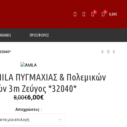
0
0
0,00
€
BRANDS
ΠΡΟΣΦΟΡΕΣ
32040*
ILA ΠΥΓΜΑΧΙΑΣ & Πολεμικών
ών 3m Ζεύγος *32040*
Original
Η
6,00
€
8,00
€
price
τρέχουσα
Αποχρώσεις
was:
τιμή
8,00€.
είναι:
6,00€.