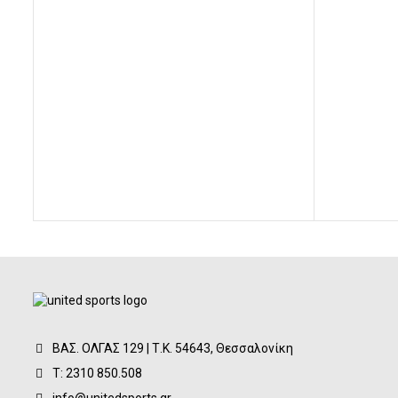
was:
τιμή
24,00€.
είναι:
18,00€.
ΒΑΣ. ΟΛΓΑΣ 129 | Τ.Κ. 54643, Θεσσαλονίκη
Τ: 2310 850.508
info@unitedsports.gr