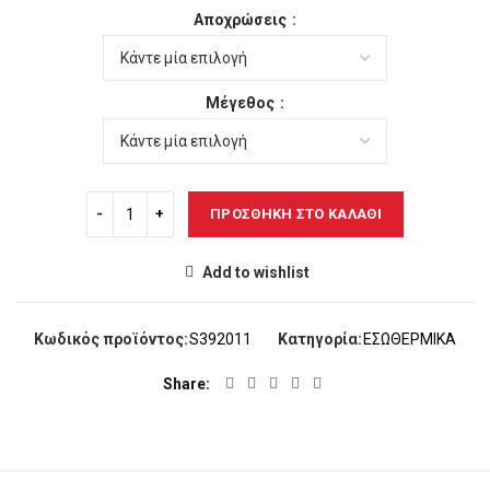
price
τρέχουσα
Αποχρώσεις
was:
τιμή
23,00€.
είναι:
21,00€.
Μέγεθος
ΠΡΟΣΘΉΚΗ ΣΤΟ ΚΑΛΆΘΙ
Add to wishlist
Κωδικός προϊόντος:
S392011
Κατηγορία:
ΕΣΩΘΕΡΜΙΚΑ
Share