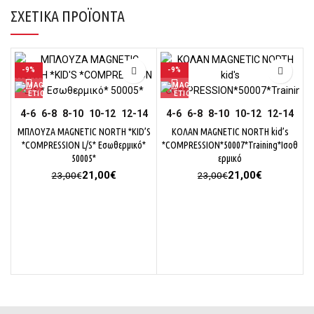
ΣΧΕΤΙΚΆ ΠΡΟΪΌΝΤΑ
-9%
-9%
4-6
6-8
8-10
10-12
12-14
4-6
6-8
8-10
10-12
12-14
ΜΠΛΟΥΖΑ MAGNETIC NORTH *KID’S
ΚΟΛΑΝ MAGNETIC NORTH kid’s
*COMPRESSION L/S* Eσωθερμικό*
*COMPRESSION*50007*Training*Ισοθ
50005*
ερμικό
Original
Η
Original
Η
21,00
€
21,00
€
23,00
€
23,00
€
price
τρέχουσα
price
τρέχουσα
was:
τιμή
was:
τιμή
23,00€.
είναι:
23,00€.
είναι:
21,00€.
21,00€.