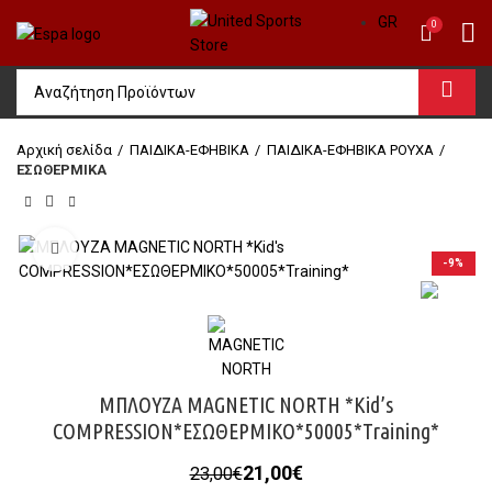
GR
0
Αρχική σελίδα
ΠΑΙΔΙΚΑ-ΕΦΗΒΙΚΑ
ΠΑΙΔΙΚΑ-ΕΦΗΒΙΚΑ ΡΟΥΧΑ
ΕΣΩΘΕΡΜΙΚΑ
Click to enlarge
-9%
ΜΠΛΟΥΖΑ MAGNETIC NORTH *Kid’s
COMPRESSION*ΕΣΩΘΕΡΜΙΚΟ*50005*Training*
Original
Η
21,00
€
23,00
€