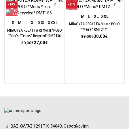
-10%
-21%
M
L
XL
XXL
S
M
L
XL
XXL
XXXL
ΜΠΛΟΥΖΑ REGATTA Maxen POLO
*Men’s* RMT244*
ΜΠΛΟΥΖΑ REGATTA Remex II *POLO
*Men’s *Tennis* Recycled* RMT186
Original
Η
30,00
€
38,00
€
price
τρέχουσα
Original
Η
27,00
€
30,00
€
was:
τιμή
price
τρέχουσα
38,00€.
είναι:
was:
τιμή
30,00€.
30,00€.
είναι:
27,00€.
ΒΑΣ. ΟΛΓΑΣ 129 | Τ.Κ. 54643, Θεσσαλονίκη