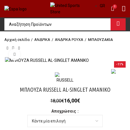
GR
0
Αρχική σελίδα
ΑΝΔΡΙΚΑ
ΑΝΔΡΙΚΑ ΡΟΥΧΑ
ΜΠΛΟΥΖΑΚΙΑ
Click to enlarge
-11%
ΜΠΛΟΥΖΑ RUSSELL AL-SINGLET AMANIKO
Original
Η
16,00
€
18,00
€
price
τρέχουσα
Αποχρώσεις
was:
τιμή
18,00€.
είναι:
16,00€.