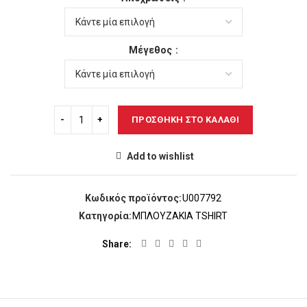
was:
τιμή
23,00€.
είναι:
18,00€.
Μέγεθος
ΠΡΟΣΘΉΚΗ ΣΤΟ ΚΑΛΆΘΙ
Add to wishlist
Κωδικός προϊόντος:
U007792
Κατηγορία:
ΜΠΛΟΥΖΑΚΙΑ TSHIRT
Share