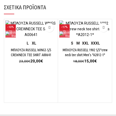
ΣΧΕΤΙΚΆ ΠΡΟΪΌΝΤΑ
-13%
-17%
L
XL
S
M
XXL
XXXL
ΜΠΛΟΥΖΑ RUSSELL WINGS S/S
ΜΠΛΟΥΖΑ RUSSELL 1902 S/S*crew
CREWNECK TEE SHIRT A00641
neck tee shirt Men’s *A2012-1*
Original
Η
Original
Η
20,00
€
15,00
€
23,00
€
18,00
€
price
τρέχουσα
price
τρέχουσα
was:
τιμή
was:
τιμή
23,00€.
είναι:
18,00€.
είναι:
20,00€.
15,00€.