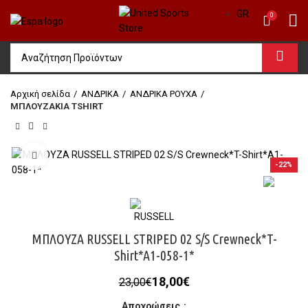
GR
0
Αρχική σελίδα
ΑΝΔΡΙΚΑ
ΑΝΔΡΙΚΑ ΡΟΥΧΑ
ΜΠΛΟΥΖΑΚΙΑ TSHIRT
Click to enlarge
-22%
ΜΠΛΟΥΖΑ RUSSELL STRIPED 02 S/S Crewneck*T-
Shirt*A1-058-1*
Original
Η
18,00
€
23,00
€
price
τρέχουσα
Αποχρώσεις