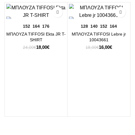
-25%
-11%
152
164
176
128
140
152
164
ΜΠΛΟΥΖΑ TIFFOSI Ekta JR T-
ΜΠΛΟΥΖΑ TIFFOSI Lebre jr
SHIRT
10043661
Original
Η
Original
Η
18,00
€
16,00
€
24,00
€
18,00
€
price
τρέχουσα
price
τρέχουσα
was:
τιμή
was:
τιμή
24,00€.
είναι:
18,00€.
είναι:
18,00€.
16,00€.