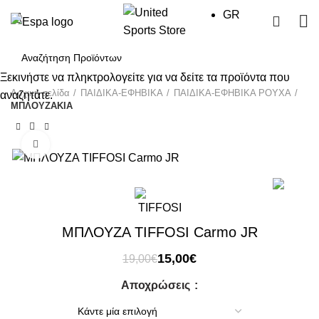
GR
0
Ξεκινήστε να πληκτρολογείτε για να δείτε τα προϊόντα που
Αρχική σελίδα
ΠΑΙΔΙΚΑ-ΕΦΗΒΙΚΑ
ΠΑΙΔΙΚΑ-ΕΦΗΒΙΚΑ ΡΟΥΧΑ
αναζητάτε.
ΜΠΛΟΥΖΑΚΙΑ
Click to enlarge
-21%
ΜΠΛΟΥΖΑ TIFFOSI Carmo JR
Original
Η
15,00
€
19,00
€
price
τρέχουσα
Αποχρώσεις
was:
τιμή
19,00€.
είναι:
15,00€.