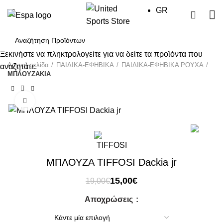
GR
0
Ξεκινήστε να πληκτρολογείτε για να δείτε τα προϊόντα που
Αρχική σελίδα
ΠΑΙΔΙΚΑ-ΕΦΗΒΙΚΑ
ΠΑΙΔΙΚΑ-ΕΦΗΒΙΚΑ ΡΟΥΧΑ
αναζητάτε.
ΜΠΛΟΥΖΑΚΙΑ
Click to enlarge
-21%
ΜΠΛΟΥΖΑ TIFFOSI Dackia jr
Original
Η
15,00
€
19,00
€
price
τρέχουσα
Αποχρώσεις
was:
τιμή
19,00€.
είναι:
15,00€.