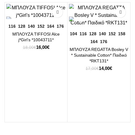
-11%
-18%
116
128
140
152
164
176
104
116
128
140
152
158
ΜΠΛΟΥΖΑ TIFFOSI Alce
j*Girl’s *10043711*
164
176
Original
Η
16,00
€
18,00
€
ΜΠΛΟΥΖΑ REGATTA Bosley V
price
τρέχουσα
* Sustainable Cotton* Παιδικό
was:
τιμή
*RKT131*
18,00€.
είναι:
Original
Η
14,00
€
17,00
€
16,00€.
price
τρέχουσα
was:
τιμή
17,00€.
είναι:
Μ
14,00€.