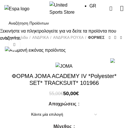
GR
0
Ξεκινήστε να πληκτρολογείτε για να δείτε τα προϊόντα που
Αρχική σελίδα
ΑΝΔΡΙΚΑ
ΑΝΔΡΙΚΑ ΡΟΥΧΑ
ΦΟΡΜΕΣ
αναζητάτε.
Click to enlarge
-9%
ΦΟΡΜΑ JOMA ACADEMY IV *Polyester*
SET* TRACKSUIT* 101966
Original
Η
50,00
€
55,00
€
price
τρέχουσα
Αποχρώσεις
was:
τιμή
55,00€.
είναι:
50,00€.
Μέγεθος