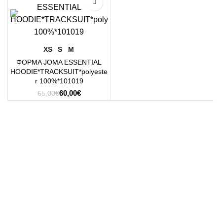
-8%
XS
S
M
ΦΟΡΜΑ JOMA ESSENTIAL
HOODIE*TRACKSUIT*polyeste
r 100%*101019
Original
Η
60,00
€
65,00
€
price
τρέχουσα
was:
τιμή
65,00€.
είναι:
60,00€.