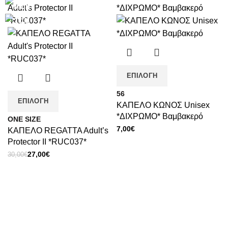
-10%
-12%
ΕΠΙΛΟΓΉ
56
ΕΠΙΛΟΓΉ
ΚΑΠΕΛΟ ΚΩΝΟΣ Unisex
*ΔΙΧΡΩΜΟ* Βαμβακερό
ΟΝΕ SΙΖΕ
7,00
€
ΚΑΠΕΛΟ REGATTA Adult’s
Protector II *RUC037*
Original
Η
27,00
€
30,00
€
price
τρέχουσα
was:
τιμή
30,00€.
είναι:
27,00€.