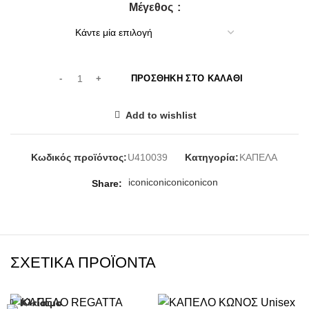
Μέγεθος
ΠΡΟΣΘΉΚΗ ΣΤΟ ΚΑΛΆΘΙ
Add to wishlist
Κωδικός προϊόντος:
U410039
Κατηγορία:
ΚΑΠΕΛΑ
icon
icon
icon
icon
icon
Share
ΣΧΕΤΙΚΆ ΠΡΟΪΌΝΤΑ
Κλείσιμο
Κλείσιμο
Κλείσιμο
Κλείσιμο