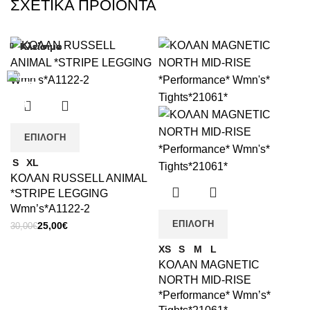
ΣΧΕΤΙΚΆ ΠΡΟΪΌΝΤΑ
Κλείσιμο
Κλείσιμο
Κλείσιμο
Κλείσιμο
Κλείσιμο
Κλείσιμο
Κλείσιμο
Κλείσιμο
-17%
-21%
-12%
-14%
-17%
-11%
-11%
-9%
ΕΠΙΛΟΓΉ
S
XL
ΚΟΛΑΝ RUSSELL ANIMAL
*STRIPE LEGGING
Wmn’s*A1122-2
Original
Η
ΕΠΙΛΟΓΉ
25,00
€
30,00
€
price
τρέχουσα
XS
S
M
L
was:
τιμή
ΚΟΛΑΝ MAGNETIC
30,00€.
είναι:
NORTH MID-RISE
25,00€.
*Performance* Wmn’s*