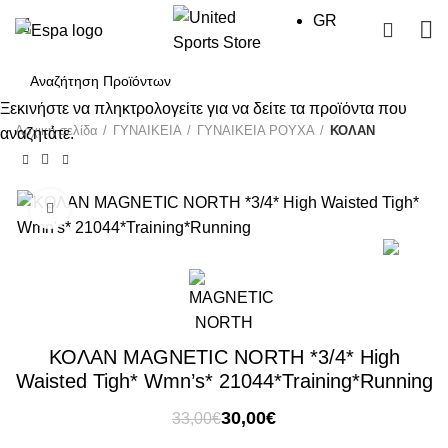
GR
0
Ξεκινήστε να πληκτρολογείτε για να δείτε τα προϊόντα που
Αρχική σελίδα
ΓΥΝΑΙΚΕΙΑ
ΓΥΝΑΙΚΕΙΑ ΡΟΥΧΑ
ΚΟΛΑΝ
αναζητάτε.
Click to enlarge
-9%
ΚΟΛΑΝ MAGNETIC NORTH *3/4* High
Waisted Tigh* Wmn’s* 21044*Training*Running
Original
Η
30,00
€
33,00
€
price
τρέχουσα