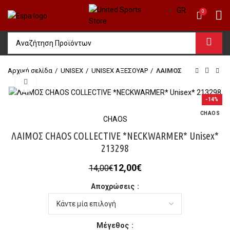
GR
0
Αρχική σελίδα
UΝΙSΕΧ
UNISEX ΑΞΕΣΟΥΑΡ
ΛΑΙΜΟΣ
Click to enlarge
-14%
CHAOS
CHAOS
ΛΑΙΜΟΣ CHAOS COLLECTIVE *NECKWARMER* Unisex*
213298
Original
Η
12,00
€
14,00
€
price
τρέχουσα
Αποχρώσεις
was:
τιμή
14,00€.
είναι:
12,00€.
Μέγεθος