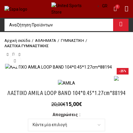
GR
0
Αρχική σελίδα
ΑΘΛΗΜΑΤΑ
ΓΥΜΝΑΣΤΙΚΗ
ΛΑΣΤΙΧΑ ΓΥΜΝΑΣΤΙΚΗΣ
Click to enlarge
-25%
ΛΑΣΤΙΧΟ AMILA LOOP BAND 104*0.45*1.27cm*88194
Original
Η
15,00
€
20,00
€
price
τρέχουσα
Αποχρώσεις
was:
τιμή
20,00€.
είναι:
15,00€.