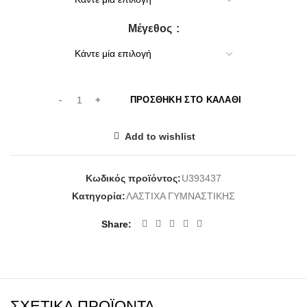
32,00€.
Μέγεθος
ΠΡΟΣΘΉΚΗ ΣΤΟ ΚΑΛΆΘΙ
Add to wishlist
Κωδικός προϊόντος:
U393437
Κατηγορία:
ΛΑΣΤΙΧΑ ΓΥΜΝΑΣΤΙΚΗΣ
Share
ΣΧΕΤΙΚΆ ΠΡΟΪΌΝΤΑ