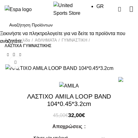
GR
0
Ξεκινήστε να πληκτρολογείτε για να δείτε τα προϊόντα που
Αρχική σελίδα
ΑΘΛΗΜΑΤΑ
ΓΥΜΝΑΣΤΙΚΗ
αναζητάτε.
ΛΑΣΤΙΧΑ ΓΥΜΝΑΣΤΙΚΗΣ
Click to enlarge
-29%
ΛΑΣΤΙΧΟ AMILA LOOP BAND
104*0.45*3.2cm
Original
Η
32,00
€
45,00
€
price
τρέχουσα
Αποχρώσεις
was:
τιμή
45,00€.
είναι: