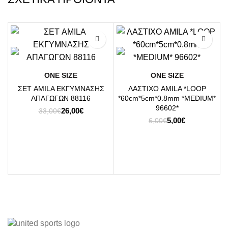
-21%
-17%
ΟΝΕ SΙΖΕ
ΟΝΕ SΙΖΕ
ΣΕΤ AMILA ΕΚΓΥΜΝΑΣΗΣ
ΛΑΣΤΙΧΟ AMILA *LOOP
ΑΠΑΓΩΓΩΝ 88116
*60cm*5cm*0.8mm *MEDIUM*
96602*
Original
Η
26,00
€
33,00
€
price
τρέχουσα
Original
Η
5,00
€
6,00
€
was:
τιμή
price
τρέχουσα
33,00€.
είναι:
was:
τιμή
26,00€.
6,00€.
είναι:
5,00€.