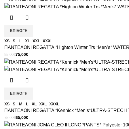
was:
τιμή
35,00€.
είναι:
30,00€.
ΕΠΙΛΟΓΉ
XS
S
L
XL
XXL
XXXL
ΠΑΝΤΕΛΟΝΙ REGATTA *Highton Winter Trs *Men’s* WA
Original
Η
75,00
€
85,00
€
price
τρέχουσα
was:
τιμή
85,00€.
είναι:
75,00€.
ΕΠΙΛΟΓΉ
XS
S
M
L
XL
XXL
XXXL
ΠΑΝΤΕΛΟΝΙ REGATTA *Kennick *Men’s*ULTRA-STREC
Original
Η
65,00
€
75,00
€
price
τρέχουσα