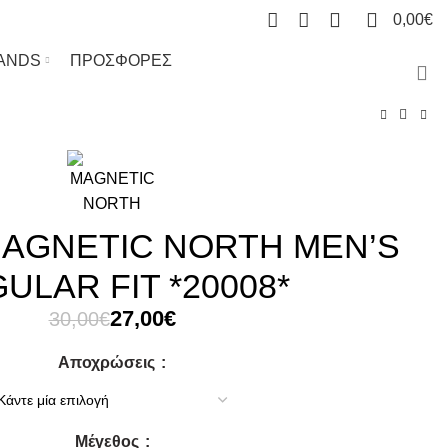
0
0
0,00
€
ANDS
ΠΡΟΣΦΟΡΕΣ
AGNETIC NORTH MEN’S
ULAR FIT *20008*
Original
Η
27,00
€
30,00
€
price
τρέχουσα
Αποχρώσεις
was:
τιμή
30,00€.
είναι:
27,00€.
Μέγεθος