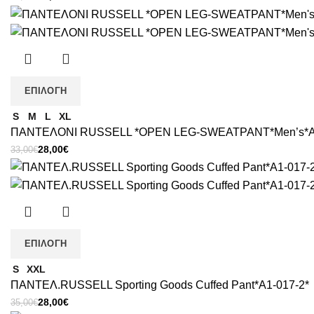
price
τρέχουσα
was:
τιμή
36,00€.
είναι:
30,00€.
ΕΠΙΛΟΓΉ
S
M
L
XL
ΠΑΝΤΕΛΟΝΙ RUSSELL *OPEN LEG-SWEATPANT*Men’s*A
Original
Η
28,00
€
33,00
€
price
τρέχουσα
was:
τιμή
33,00€.
είναι:
28,00€.
ΕΠΙΛΟΓΉ
S
XXL
ΠΑΝΤΕΛ.RUSSELL Sporting Goods Cuffed Pant*A1-017-2*
Original
Η
28,00
€
35,00
€