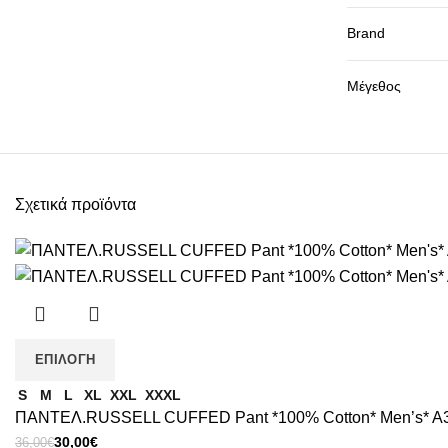
Brand
Μέγεθος
Σχετικά προϊόντα
ΕΠΙΛΟΓΉ
S
M
L
XL
XXL
XXXL
ΠΑΝΤΕΛ.RUSSELL CUFFED Pant *100% Cotton* Men’s* A3
Original
Η
30,00
€
36,00
€