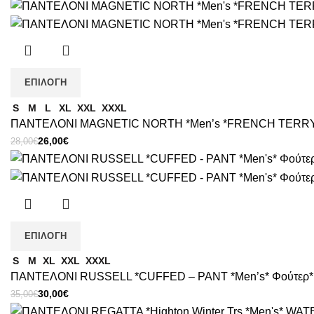
price
τρέχουσα
was:
τιμή
35,00€.
είναι:
28,00€.
ΕΠΙΛΟΓΉ
S
M
L
XL
XXL
XXXL
ΠΑΝΤΕΛΟΝΙ MAGNETIC NORTH *Men’s *FRENCH TERRY *
Original
Η
26,00
€
28,00
€
price
τρέχουσα
was:
τιμή
28,00€.
είναι:
26,00€.
ΕΠΙΛΟΓΉ
S
M
XL
XXL
XXXL
ΠΑΝΤΕΛΟΝΙ RUSSELL *CUFFED – PANT *Men’s* Φούτερ* 
Original
Η
30,00
€
35,00
€
price
τρέχουσα