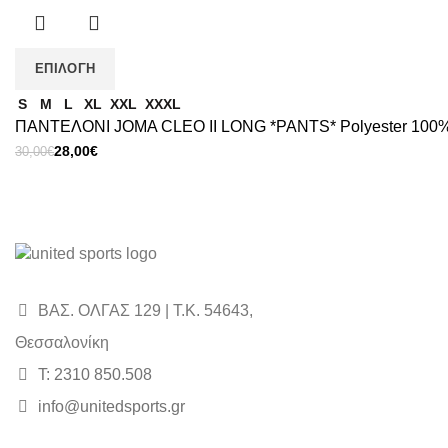
was:
τιμή
75,00€.
είναι:
65,00€.
ΕΠΙΛΟΓΉ
S
M
L
XL
XXL
XXXL
ΠΑΝΤΕΛΟΝΙ JOMA CLEO II LONG *PANTS* Polyester 100% 
Original
Η
28,00
€
30,00
€
price
τρέχουσα
was:
τιμή
30,00€.
είναι:
28,00€.
ΒΑΣ. ΟΛΓΑΣ 129 | Τ.Κ. 54643,
Θεσσαλονίκη
Τ: 2310 850.508
info@unitedsports.gr
icon
icon