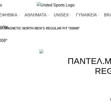
-ΕΦΗΒΙΚΑ
ΑΘΛΗΜΑΤΑ
UΝΙSΕΧ
ΓΥΝΑΙΚΕΙΑ
BR
ητάτε.
Λ.MAGNETIC NORTH MEN’S REGULAR FIT *20008*
-10%
ΠΑΝΤΕΛ.M
REG