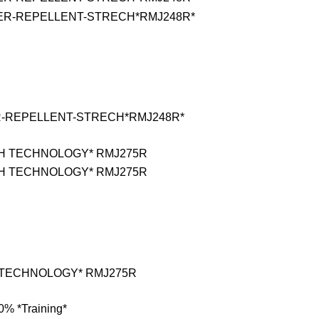
TER-REPELLENT-STRECH*RMJ248R*
H TECHNOLOGY* RMJ275R