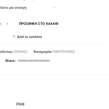
ΠΡΟΣΘΉΚΗ ΣΤΟ ΚΑΛΆΘΙ
Add to wishlist
οϊόντος:
S394462
Κατηγορία:
ΠΑΝΤΕΛΟΝΙΑ
icon
icon
icon
icon
icon
Share
ΡΑΦ