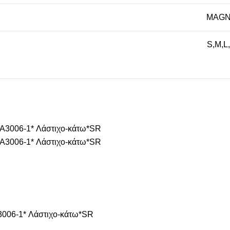
MAGN
S
,
M
,
L
,
006-1* Λάστιχο-κάτω*SR