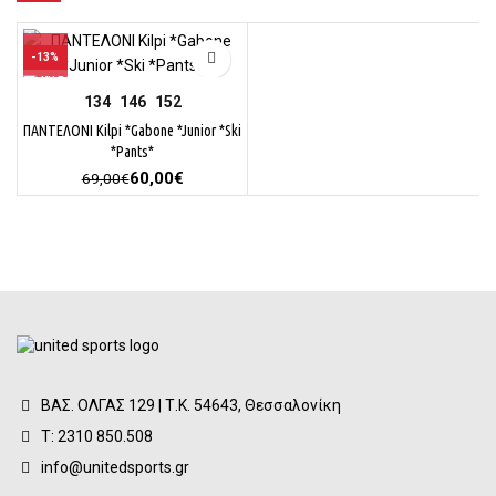
-13%
134
146
152
ΠΑΝΤΕΛΟΝΙ Kilpi *Gabone *Junior *Ski
*Pants*
Original
Η
60,00
€
69,00
€
price
τρέχουσα
was:
τιμή
69,00€.
είναι:
60,00€.
ΒΑΣ. ΟΛΓΑΣ 129 | Τ.Κ. 54643, Θεσσαλονίκη
Τ: 2310 850.508
info@unitedsports.gr