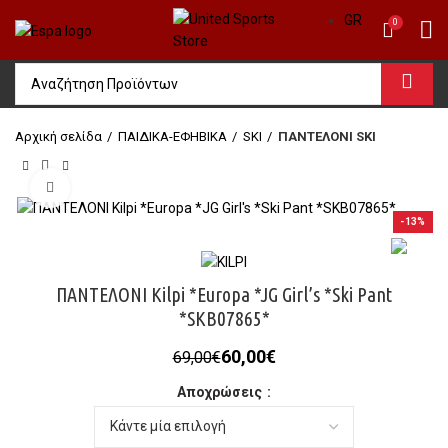
GR
0
Αρχική σελίδα
ΠΑΙΔΙΚΑ-ΕΦΗΒΙΚΑ
SKI
ΠΑΝΤΕΛΟΝΙ SKI
Click to enlarge
-13%
ΠΑΝΤΕΛΟΝΙ Kilpi *Europa *JG Girl’s *Ski Pant
*SKB07865*
Original
Η
60,00
€
69,00
€
price
τρέχουσα
Αποχρώσεις
was:
τιμή
69,00€.
είναι:
60,00€.