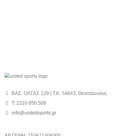
ΒΑΣ. ΟΛΓΑΣ 129 | Τ.Κ. 54643, Θεσσαλονίκη
Τ: 2310 850.508
info@unitedsports.gr
ΑΡ.ΓΕΜΗ: 153671406000