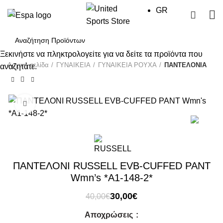
GR
0
Ξεκινήστε να πληκτρολογείτε για να δείτε τα προϊόντα που
Αρχική σελίδα
ΓΥΝΑΙΚΕΙΑ
ΓΥΝΑΙΚΕΙΑ ΡΟΥΧΑ
ΠΑΝΤΕΛΟΝΙΑ
αναζητάτε.
Click to enlarge
-25%
ΠΑΝΤΕΛΟΝΙ RUSSELL EVB-CUFFED PANT
Wmn’s *A1-148-2*
Original
Η
30,00
€
40,00
€
price
τρέχουσα
Αποχρώσεις
was:
τιμή