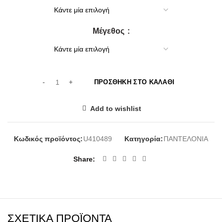
40,00€.
είναι:
30,00€.
Μέγεθος
ΠΡΟΣΘΉΚΗ ΣΤΟ ΚΑΛΆΘΙ
Add to wishlist
Κωδικός προϊόντος:
U410489
Κατηγορία:
ΠΑΝΤΕΛΟΝΙΑ
Share
ΣΧΕΤΙΚΆ ΠΡΟΪΌΝΤΑ