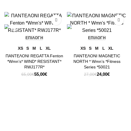
-15%
-11%
ΕΠΙΛΟΓΉ
ΕΠΙΛΟΓΉ
XS
S
M
L
XL
XS
S
M
L
XL
ΠΑΝΤΕΛΟΝΙ REGATTA Fenton
ΠΑΝΤΕΛΟΝΙ MAGNETIC
*Wmn’s* WIND* RESISTANT*
NORTH * Wmn’s *Fitness
RWJ177R*
Series *50021
Original
Η
Original
Η
55,00
€
24,00
€
65,00
€
27,00
€
price
τρέχουσα
price
τρέχουσα
was:
τιμή
was:
τιμή
65,00€.
είναι:
27,00€.
είναι:
55,00€.
24,00€.