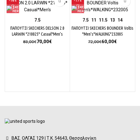
-16%
-17%
7.5
7.5
11
11.5
13
14
ΠΑΠΟΥΤΣΙ SKECHERS DELSON 2.0
ΠΑΠΟΥΤΣΙ SKECHERS BOUNDER Voltis
LARWIN *210025* Casual*Men’s
*Men’s*WALKING*232005
Original
Η
Original
Η
70,00
€
60,00
€
83,00
€
72,00
€
price
τρέχουσα
price
τρέχουσα
was:
τιμή
was:
τιμή
83,00€.
είναι:
72,00€.
είναι:
70,00€.
60,00€.
ΒΑΣ. ΟΛΓΑΣ 129 | Τ.Κ. 54643, Θεσσαλονίκη