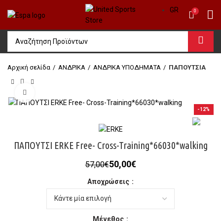
GR
0
Αρχική σελίδα
ΑΝΔΡΙΚΑ
ΑΝΔΡΙΚΑ ΥΠΟΔΗΜΑΤΑ
ΠΑΠΟΥΤΣΙΑ
Click to enlarge
-12%
ΠΑΠΟΥΤΣΙ ERKE Free- Cross-Training*66030*walking
Original
Η
50,00
€
57,00
€
price
τρέχουσα
Αποχρώσεις
was:
τιμή
57,00€.
είναι:
50,00€.
Μέγεθος