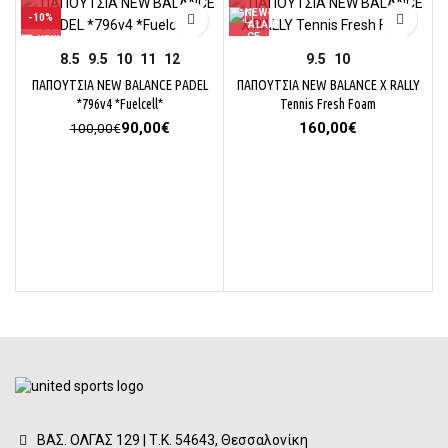
-10%
8.5
9.5
10
11
12
9.5
10
ΠΑΠΟΥΤΣΙΑ NEW BALANCE PADEL
ΠΑΠΟΥΤΣΙΑ NEW BALANCE X RALLY
*796v4 *Fuelcell*
Tennis Fresh Foam
Original
Η
90,00
€
160,00
€
100,00
€
price
τρέχουσα
was:
τιμή
100,00€.
είναι:
90,00€.
ΒΑΣ. ΟΛΓΑΣ 129 | Τ.Κ. 54643, Θεσσαλονίκη