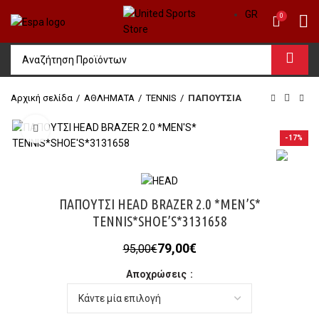
GR
0
Αρχική σελίδα
ΑΘΛΗΜΑΤΑ
TENNIS
ΠΑΠΟΥΤΣΙΑ
Click to enlarge
-17%
ΠΑΠΟΥΤΣΙ HEAD BRAZER 2.0 *MEN’S*
TENNIS*SHOE’S*3131658
Original
Η
79,00
€
95,00
€
price
τρέχουσα
Αποχρώσεις
was:
τιμή
95,00€.
είναι:
79,00€.