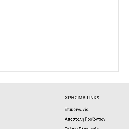
00€.
50,00€.
είναι:
45,00€.
ΠΑΠ
ΧΡΗΣΙΜΑ LINKS
Επικοινωνία
Αποστολή Προϊόντων
Τρόποι Πληρωμής