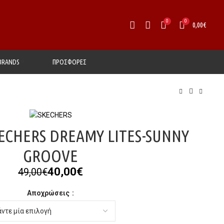
0
0
0,00
€
BRANDS
ΠΡΟΣΦΟΡΕΣ
ECHERS DREAMY LITES-SUNNY
GROOVE
Original
Η
40,00
€
49,00
€
price
τρέχουσα
Αποχρώσεις
was:
τιμή
49,00€.
είναι:
40,00€.