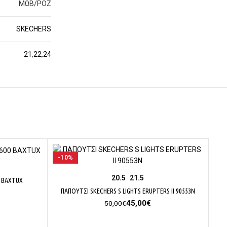
ΜΩΒ/ΡΟΖ
SKECHERS
21
,
22
,
24
-10%
-1
ΕΠΙΛΟΓΉ
20.5
21.5
0 BAXTUX
ΠΑΠΟΥΤΣΙ SKECHERS S LIGHTS ERUPTERS II 90553Ν
έχουσα
Original
Η
45,00
€
50,00
€
μή
price
τρέχουσα
αι:
was:
τιμή