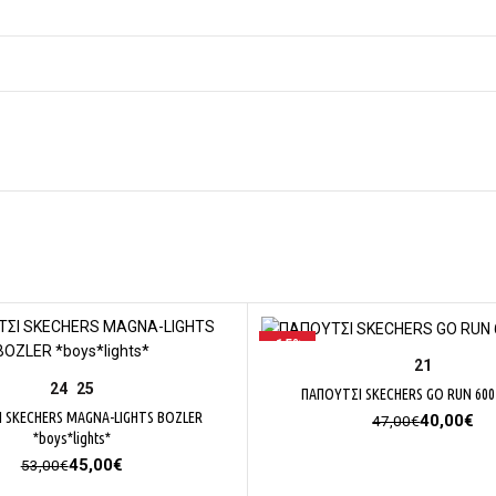
-15%
ΕΠΙΛΟΓΉ
21
ΕΠΙΛΟΓΉ
24
25
ΠΑΠΟΥΤΣΙ SKECHERS GO RUN 60
 SKECHERS MAGNA-LIGHTS BOZLER
Original
Η
40,00
€
47,00
€
*boys*lights*
price
τρ
was:
τι
Original
Η
45,00
€
53,00
€
47,00€.
είν
price
τρέχουσα