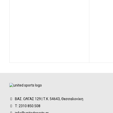
was:
τιμή
42,00€.
είναι:
39,00€.
ΒΑΣ. ΟΛΓΑΣ 129 | Τ.Κ. 54643, Θεσσαλονίκη
Τ: 2310 850.508
info@unitedsports.gr