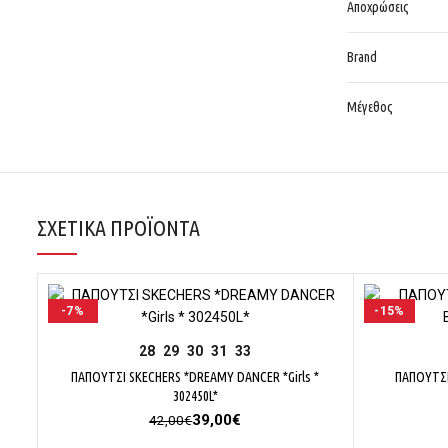
Αποχρώσεις
Brand
Μέγεθος
ΣΧΕΤΙΚΆ ΠΡΟΪΌΝΤΑ
-7%
-15%
ΕΠΙΛΟΓΉ
28
29
30
31
33
ΠΑΠΟΥΤΣΙ SKECHERS *DREAMY DANCER *Girls *
ΠΑΠΟΥΤΣΙ
302450L*
Original
Η
39,00
€
42,00
€
price
τρέχουσα