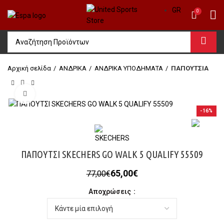
GR
0
Αρχική σελίδα
ΑΝΔΡΙΚΑ
ΑΝΔΡΙΚΑ ΥΠΟΔΗΜΑΤΑ
ΠΑΠΟΥΤΣΙΑ
Click to enlarge
-16%
ΠΑΠΟΥΤΣΙ SKECHERS GO WALK 5 QUALIFY 55509
Original
Η
65,00
€
77,00
€
price
τρέχουσα
Αποχρώσεις
was:
τιμή
77,00€.
είναι:
65,00€.