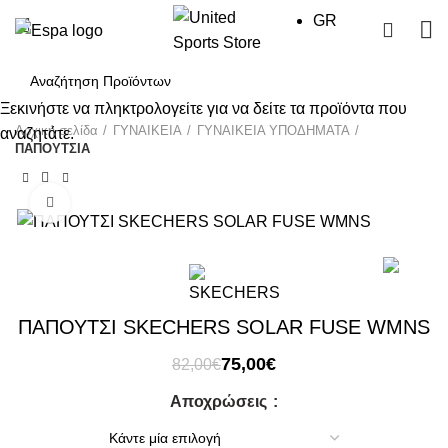
GR
0
Ξεκινήστε να πληκτρολογείτε για να δείτε τα προϊόντα που
Αρχική σελίδα
ΓΥΝΑΙΚΕΙΑ
ΓΥΝΑΙΚΕΙΑ ΥΠΟΔΗΜΑΤΑ
αναζητάτε.
ΠΑΠΟΥΤΣΙΑ
Click to enlarge
-9%
ΠΑΠΟΥΤΣΙ SKECHERS SOLAR FUSE WMNS
Original
Η
75,00
€
82,00
€
price
τρέχουσα
Αποχρώσεις
was:
τιμή
82,00€.
είναι:
75,00€.