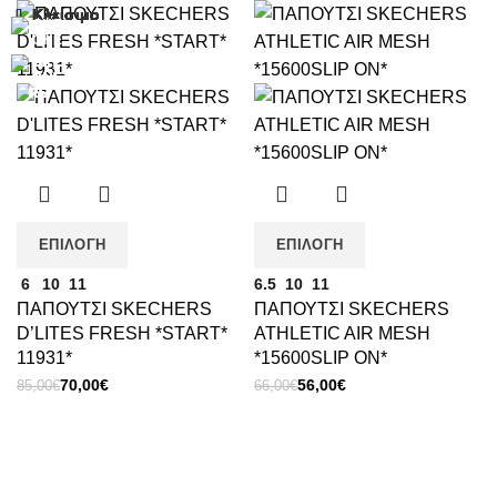
Κλείσιμο
Κλείσιμο
Κλείσιμο
Κλείσιμο
Κλείσιμο
Κλείσιμο
Κλείσιμο
Κλείσιμο
-18%
-15%
-10%
-13%
-14%
-10%
-12%
ΕΠΙΛΟΓΉ
ΕΠΙΛΟΓΉ
6
10
11
6.5
10
11
ΠΑΠΟΥΤΣΙ SKECHERS
ΠΑΠΟΥΤΣΙ SKECHERS
D’LITES FRESH *START*
ATHLETIC AIR MESH
11931*
*15600SLIP ON*
Original
Η
Original
Η
70,00
€
56,00
€
85,00
€
66,00
€
price
τρέχουσα
price
τρέχουσα
was:
τιμή
was:
τιμή
85,00€.
είναι:
66,00€.
είναι:
70,00€.
56,00€.