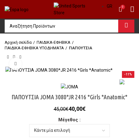
GR
0
Αρχική σελίδα
ΠΑΙΔΙΚΑ-ΕΦΗΒΙΚΑ
ΠΑΙΔΙΚΑ-ΕΦΗΒΙΚΑ ΥΠΟΔΗΜΑΤΑ
ΠΑΠΟΥΤΣΙΑ
Click to enlarge
-11%
ΠΑΠΟΥΤΣΙΑ JOMA 3080*JR 2416 *Girls *Anatomic*
Original
Η
40,00
€
45,00
€
price
τρέχουσα
Μέγεθος
was:
τιμή
45,00€.
είναι:
40,00€.