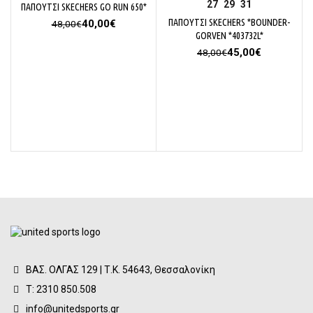
27
29
31
ΠΑΠΟΥΤΣΙ SKECHERS GO RUN 650*
Original
Η
ΠΑΠΟΥΤΣΙ SKECHERS *BOUNDER-
40,00
€
48,00
€
price
τρέχουσα
GORVEN *403732L*
was:
τιμή
Original
Η
45,00
€
48,00
€
48,00€.
είναι:
price
τρέχουσα
40,00€.
was:
τιμή
48,00€.
είναι:
45,00€.
Π
ΒΑΣ. ΟΛΓΑΣ 129 | Τ.Κ. 54643, Θεσσαλονίκη
Τ: 2310 850.508
info@unitedsports.gr