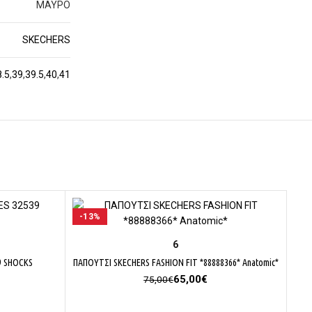
ΜΑΥΡΟ
SKECHERS
8.5
,
39
,
39.5
,
40
,
41
-13%
-1
ΕΠΙΛΟΓΉ
6
9 SHOCKS
ΠΑΠΟΥΤΣΙ SKECHERS FASHION FIT *88888366* Anatomic*
Original
Η
65,00
€
75,00
€
έχουσα
price
τρέχουσα
μή
was:
τιμή