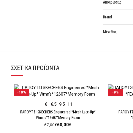
Αποχρώσεις
Brand
Μέγεθος
ΣΧΕΤΙΚΆ ΠΡΟΪΌΝΤΑ
-10%
-9%
ΕΠΙΛΟΓΉ
6
6.5
9.5
11
ΠΑΠΟΥΤΣΙ SKECHERS Engineered *Mesh Lace-Up*
ΠΑΠΟΥΤΣ
Wmn’s*12607*Memory Foam
*
Original
Η
60,00
€
67,00
€
price
τρέχουσα