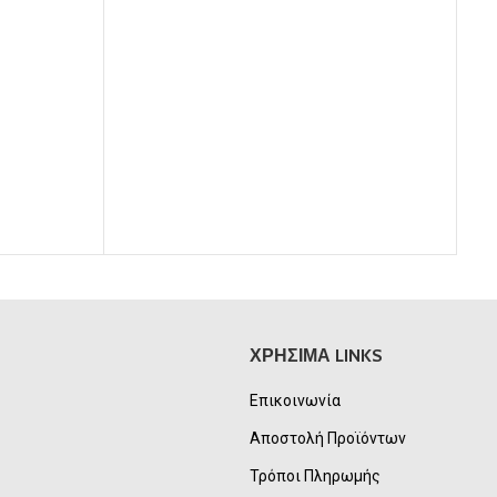
αι:
75,00€.
είναι:
00€.
65,00€.
ΧΡΗΣΙΜΑ LINKS
Επικοινωνία
Αποστολή Προϊόντων
Τρόποι Πληρωμής