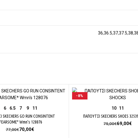
36
,
36.5
,
37
,
37.5
,
38
,
3
-8%
ΕΠΙΛΟΓΉ
ΕΠΙΛΟΓΉ
6
6.5
7
9
11
10
11
Ι SKECHERS GO RUN CONSINTENT
ΠΑΠΟΥΤΣΙ SKECHERS SHOES 3253
FEARSOME* Wmn’s 128076
Original
Η
69,00
€
75,00
€
Original
Η
price
τρ
70,00
€
77,00
€
price
τρέχουσα
was:
τι