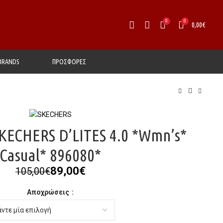
0
0
0,00
€
BRANDS
ΠΡΟΣΦΟΡΕΣ
KECHERS D’LITES 4.0 *Wmn’s*
Casual* 896080*
Original
Η
89,00
€
105,00
€
price
τρέχουσα
Αποχρώσεις
was:
τιμή
105,00€.
είναι:
89,00€.