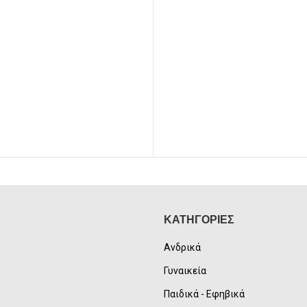
was:
τιμή
75,00€.
είν
77,00€.
είναι:
69,
70,00€.
ΚΑΤΗΓΟΡΙΕΣ
Ανδρικά
Γυναικεία
Παιδικά - Εφηβικά