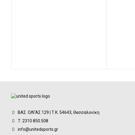
was:
τιμή
67,00€.
είναι:
60,00€.
ΒΑΣ. ΟΛΓΑΣ 129 | Τ.Κ. 54643, Θεσσαλονίκη
Τ: 2310 850.508
info@unitedsports.gr