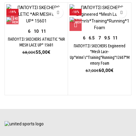
-19%
-10%
6
10
11
6
6.5
7
9.5
11
ΠΑΠΟΥΤΣΙ SKECHERS ATHLETIC *AIR
MESH LACE UP* 15601
ΠΑΠΟΥΤΣΙ SKECHERS Engineered
Original
Η
*Mesh Lace-
55,00
€
68,00
€
price
τρέχουσα
Up*Wmn’s*Training*Running*12607*M
was:
τιμή
emory Foam
68,00€.
είναι:
Original
Η
60,00
€
67,00
€
55,00€.
price
τρέχουσα
Π
was:
τιμή
67,00€.
είναι:
60,00€.