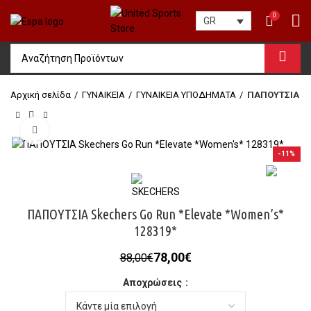
0
GR
Αρχική σελίδα
ΓΥΝΑΙΚΕΙΑ
ΓΥΝΑΙΚΕΙΑ ΥΠΟΔΗΜΑΤΑ
ΠΑΠΟΥΤΣΙΑ
Click to enlarge
-11%
ΠΑΠΟΥΤΣΙΑ Skechers Go Run *Elevate *Women’s*
128319*
Original
Η
78,00
€
88,00
€
price
τρέχουσα
Αποχρώσεις
was:
τιμή
88,00€.
είναι: