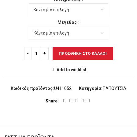
was:
τιμή
53,00€.
είναι:
45,00€.
Μέγεθος
ΠΡΟΣΘΉΚΗ ΣΤΟ ΚΑΛΆΘΙ
Add to wishlist
Κωδικός προϊόντος:
U411052
Κατηγορία:
ΠΑΠΟΥΤΣΙΑ
Share