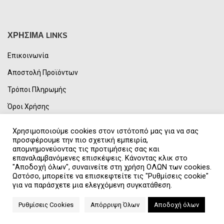
ΧΡΗΣΙΜΑ LINKS
Επικοινωνία
Αποστολή Προϊόντων
Τρόποι Πληρωμής
Όροι Χρήσης
Πολιτική Απορρήτου & GDPR
Χρησιμοποιούμε cookies στον ιστότοπό μας για να σας
προσφέρουμε την πιο σχετική εμπειρία,
Συχνές Ερωτήσεις
απομνημονεύοντας τις προτιμήσεις σας και
επαναλαμβανόμενες επισκέψεις. Κάνοντας κλικ στο
Η Εταιρεία μας
"Αποδοχή όλων", συναινείτε στη χρήση ΟΛΩΝ των cookies.
Ωστόσο, μπορείτε να επισκεφτείτε τις "Ρυθμίσεις cookie"
για να παράσχετε μια ελεγχόμενη συγκατάθεση.
UNITED SPORTS
2021 CREATED BY
NORTECH
.
Ρυθμίσεις Cookies
Απόρριψη Όλων
Αποδοχή όλων