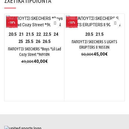
ΣΧΕΤΙΚΆ ΠΡΟΪΌΝΤΑ
-18%
-10%
20.5
21
21.5
22
22.5
24
20.5
21.5
25
25.5
26
26.5
ΠΑΠΟΥΤΣΙ SKECHERS S LIGHTS
ERUPTERS II 90553Ν
ΠΑΠΟΥΤΣΙ SKECHERS *Boys *Lil Lad
Original
Η
45,00
€
50,00
€
Cozy Street *96910N
price
τρέχουσα
Original
Η
40,00
€
49,00
€
was:
τιμή
price
τρέχουσα
50,00€.
είναι:
was:
τιμή
45,00€.
49,00€.
είναι:
40,00€.