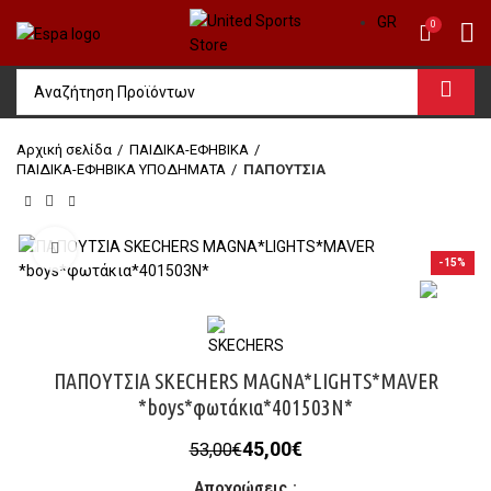
GR
0
Αρχική σελίδα
ΠΑΙΔΙΚΑ-ΕΦΗΒΙΚΑ
ΠΑΙΔΙΚΑ-ΕΦΗΒΙΚΑ ΥΠΟΔΗΜΑΤΑ
ΠΑΠΟΥΤΣΙΑ
Click to enlarge
-15%
ΠΑΠΟΥΤΣΙΑ SKECHERS MAGNA*LIGHTS*MAVER
*boys*φωτάκια*401503N*
Original
Η
45,00
€
53,00
€
price
τρέχουσα
Αποχρώσεις