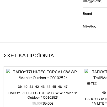
Αποχρώσεις
Brand
Μέγεθος
ΣΧΕΤΙΚΆ ΠΡΟΪΌΝΤΑ
-11%
-13%
HI-TEC
HI-TEC
ΕΠΙΛΟΓΉ
39
40
41
42
43
44
45
46
47
40
ΠΑΠΟΥΤΣΙ HI-TEC TORCA LOW WP *Men’s*
Outdoor * O010252*
ΠΑΠΟΥΤΣΙΑ HI
Original
Η
85,00
€
* V-LITE 
95,00
€