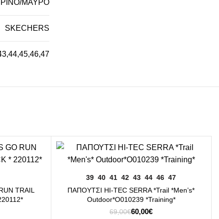
ΤΡΙΝΟ/ΜΑΥΡΟ
SKECHERS
43
,
44
,
45
,
46
,
47
-13%
HI-TEC
ΕΠΙΛΟΓΉ
39
40
41
42
43
44
46
47
RUN TRAIL
ΠΑΠΟΥΤΣΙ HI-TEC SERRA *Trail *Men’s*
 220112*
Outdoor*O010239 *Training*
Original
Η
60,00
€
69,00
€