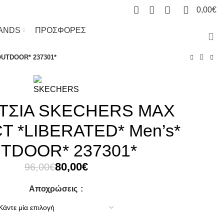
0
0
0,00
€
ANDS
ΠΡΟΣΦΟΡΕΣ
UTDOOR* 237301*
ΤΣΙΑ SKECHERS MAX
 *LIBERATED* Men’s*
TDOOR* 237301*
Original
Η
80,00
€
96,00
€
price
τρέχουσα
Αποχρώσεις
was:
τιμή
96,00€.
είναι:
80,00€.