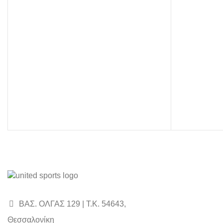
price
τρέχουσα
was:
τιμή
95,00€.
είναι:
85,00€.
ΒΑΣ. ΟΛΓΑΣ 129 | Τ.Κ. 54643,
Θεσσαλονίκη