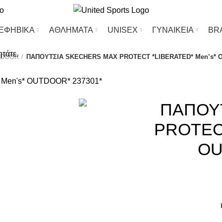
-ΕΦΗΒΙΚΑ
ΑΘΛΗΜΑΤΑ
UΝΙSΕΧ
ΓΥΝΑΙΚΕΙΑ
BR
ητάτε.
TDOOR
ΠΑΠΟΥΤΣΙΑ SKECHERS MAX PROTECT *LIBERATED* Men’s* O
-17%
ΠΑΠΟΥ
PROTECT
OU