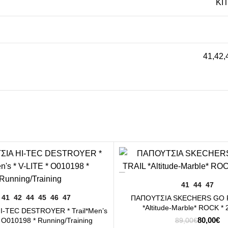
ΚΙ
41
,
42
,
-10%
ΕΠΙΛΟΓΉ
41
44
47
ΕΠΙΛΟΓΉ
41
42
44
45
46
47
ΠΑΠΟΥΤΣΙA SKECHERS GO 
*Altitude-Marble* ROCK *
-TEC DESTROYER * Trail*Men’s
Original
Η
80,00
€
* Ο010198 * Running/Training
89,00
€