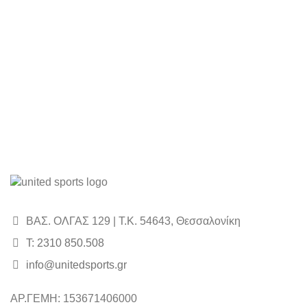
50,00€.
είναι:
45,00€.
ΒΑΣ. ΟΛΓΑΣ 129 | Τ.Κ. 54643, Θεσσαλονίκη
Τ: 2310 850.508
info@unitedsports.gr
icon
icon
ΑΡ.ΓΕΜΗ: 153671406000