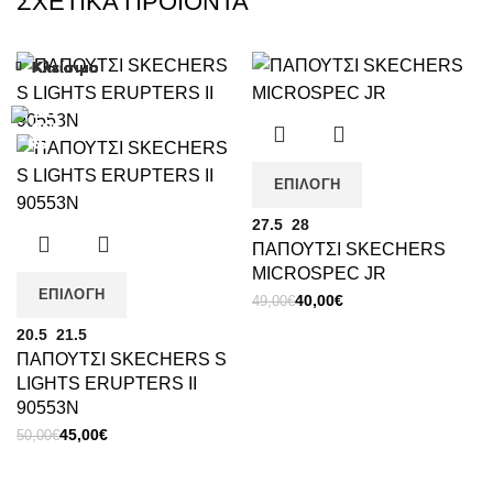
ΣΧΕΤΙΚΆ ΠΡΟΪΌΝΤΑ
Κλείσιμο
Κλείσιμο
Κλείσιμο
Κλείσιμο
Κλείσιμο
Κλείσιμο
Κλείσιμο
Κλείσιμο
-10%
-18%
-18%
-17%
-19%
-18%
-18%
-8%
ΕΠΙΛΟΓΉ
27.5
28
ΠΑΠΟΥΤΣΙ SKECHERS
MICROSPEC JR
ΕΠΙΛΟΓΉ
Original
Η
40,00
€
49,00
€
price
τρέχουσα
20.5
21.5
was:
τιμή
ΠΑΠΟΥΤΣΙ SKECHERS S
49,00€.
είναι:
LIGHTS ERUPTERS II
40,00€.
90553Ν
Original
Η
45,00
€
50,00
€
price
τρέχουσα
was:
τιμή