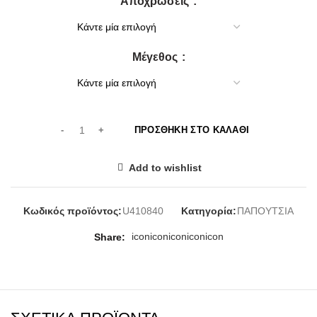
Αποχρώσεις
was:
τιμή
55,00€.
είναι:
50,00€.
Μέγεθος
ΠΡΟΣΘΉΚΗ ΣΤΟ ΚΑΛΆΘΙ
Add to wishlist
Κωδικός προϊόντος:
U410840
Κατηγορία:
ΠΑΠΟΥΤΣΙΑ
icon
icon
icon
icon
icon
Share