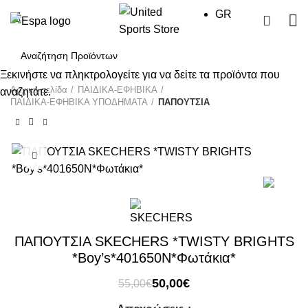
GR
0
Ξεκινήστε να πληκτρολογείτε για να δείτε τα προϊόντα που
Αρχική σελίδα
ΠΑΙΔΙΚΑ-ΕΦΗΒΙΚΑ
αναζητάτε.
ΠΑΙΔΙΚΑ-ΕΦΗΒΙΚΑ ΥΠΟΔΗΜΑΤΑ
ΠΑΠΟΥΤΣΙΑ
Click to enlarge
-9%
ΠΑΠΟΥΤΣΙΑ SKECHERS *TWISTY BRIGHTS
*Boy’s*401650N*Φωτάκια*
Original
Η
50,00
€
55,00
€
price
τρέχουσα