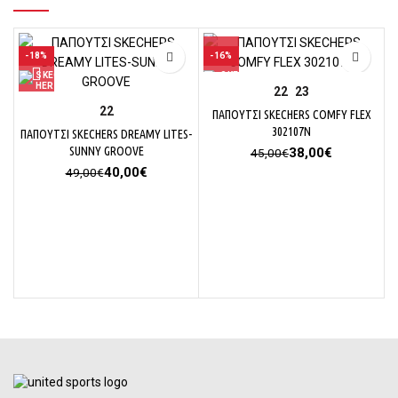
-18%
-16%
22
23
22
ΠΑΠΟΥΤΣΙ SKECHERS COMFY FLEX
302107N
ΠΑΠΟΥΤΣΙ SKECHERS DREAMY LITES-
SUNNY GROOVE
Original
Η
38,00
€
45,00
€
price
τρέχουσα
Original
Η
40,00
€
49,00
€
was:
τιμή
price
τρέχουσα
45,00€.
είναι:
was:
τιμή
38,00€.
49,00€.
είναι:
40,00€.