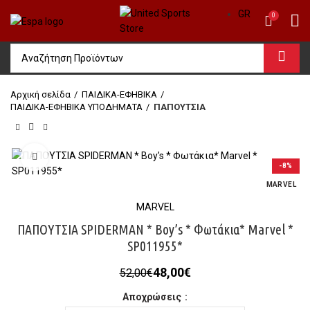
GR
0
Αρχική σελίδα
ΠΑΙΔΙΚΑ-ΕΦΗΒΙΚΑ
ΠΑΙΔΙΚΑ-ΕΦΗΒΙΚΑ ΥΠΟΔΗΜΑΤΑ
ΠΑΠΟΥΤΣΙΑ
Click to enlarge
-8%
MARVEL
MARVEL
ΠΑΠΟΥΤΣΙΑ SPIDERMAN * Boy’s * Φωτάκια* Marvel *
SP011955*
Original
Η
48,00
€
52,00
€
price
τρέχουσα
Αποχρώσεις
was:
τιμή