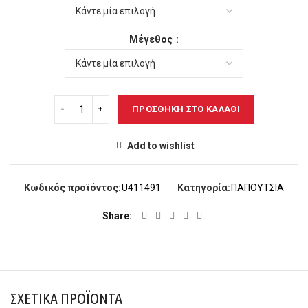
52,00€.
είναι:
48,00€.
Μέγεθος
ΠΡΟΣΘΉΚΗ ΣΤΟ ΚΑΛΆΘΙ
Add to wishlist
Κωδικός προϊόντος:
U411491
Κατηγορία:
ΠΑΠΟΥΤΣΙΑ
Share
ΣΧΕΤΙΚΆ ΠΡΟΪΌΝΤΑ