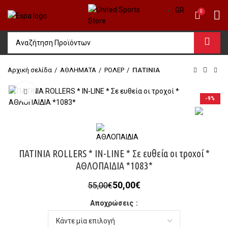
GR
0
Αρχική σελίδα
ΑΘΛΗΜΑΤΑ
ΡΟΛΕΡ
ΠΑΤΙΝΙΑ
Click to enlarge
-9%
ΠΑΤΙΝΙΑ ROLLERS * IN-LINE * Σε ευθεία οι τροχοί *
ΑΘΛΟΠΑΙΔΙΑ *1083*
Original
Η
50,00
€
55,00
€
price
τρέχουσα
Αποχρώσεις
was:
τιμή
55,00€.
είναι:
50,00€.