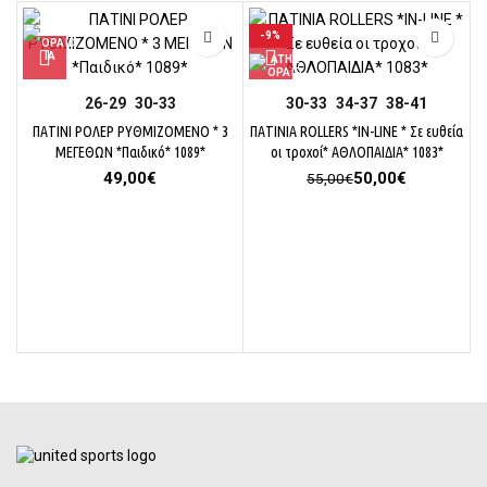
-9%
26-29
30-33
30-33
34-37
38-41
ΠΑΤΙΝΙ ΡΟΛΕΡ ΡΥΘΜΙΖΟΜΕΝΟ * 3
ΠΑΤΙΝΙΑ ROLLERS *IN-LINE * Σε ευθεία
Π
ΜΕΓΕΘΩΝ *Παιδικό* 1089*
οι τροχοί* ΑΘΛΟΠΑΙΔΙΑ* 1083*
Original
Η
49,00
€
50,00
€
55,00
€
price
τρέχουσα
was:
τιμή
55,00€.
είναι:
50,00€.