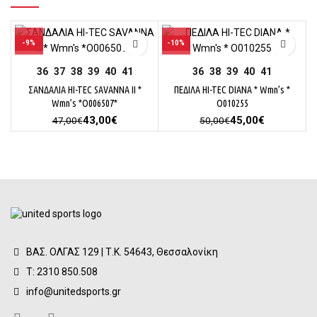
-9%
-10%
HI-TEC
HI-TEC
36
37
38
39
40
41
36
38
39
40
41
ΣΑΝΔΑΛΙΑ HI-TEC SAVANNA II *
ΠΕΔΙΛΑ HI-TEC DIANA * Wmn’s *
Wmn’s *O006507*
O010255
Original
Η
Original
Η
43,00
€
45,00
€
47,00
€
50,00
€
price
τρέχουσα
price
τρέχουσα
was:
τιμή
was:
τιμή
47,00€.
είναι:
50,00€.
είναι:
43,00€.
45,00€.
ΒΑΣ. ΟΛΓΑΣ 129 | Τ.Κ. 54643, Θεσσαλονίκη
Τ: 2310 850.508
info@unitedsports.gr