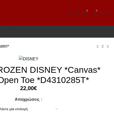
0
0
0,00
€
ANDS
ΠΡΟΣΦΟΡΕΣ
0285T*
ROZEN DISNEY *Canvas*
Open Toe *D4310285T*
22,00
€
Αποχρώσεις