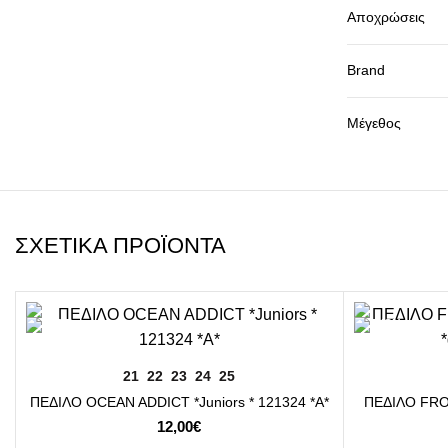
Αποχρώσεις
Brand
Μέγεθος
ΣΧΕΤΙΚΆ ΠΡΟΪΌΝΤΑ
ΕΠΙΛΟΓΉ
21
22
23
24
25
ΠΕΔΙΛΟ OCEAN ADDICT *Juniors * 121324 *A*
ΠΕΔΙΛΟ FROZ
12,00
€