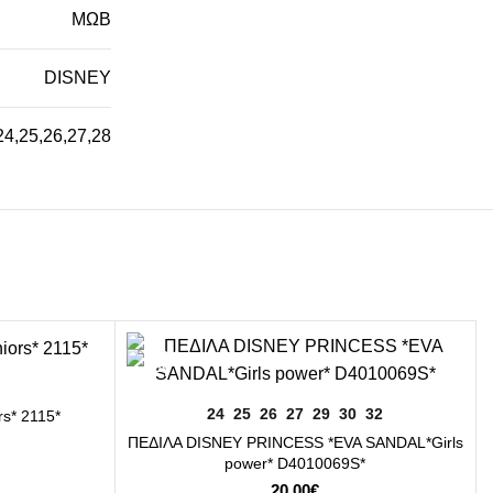
ΜΩΒ
DISNEY
24
,
25
,
26
,
27
,
28
ΕΠΙΛΟΓΉ
24
25
26
27
29
30
32
s* 2115*
ΠΕΔΙΛΑ DISNEY PRINCESS *EVA SANDAL*Girls
power* D4010069S*
20,00
€