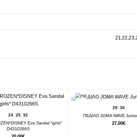
21
,
22
,
23
,
ΕΠΙΛΟΓΉ
29
30
ΕΠΙΛΟΓΉ
24
25
32
ΠΕΔΙΛΟ JOMA WAVE Junior
EN*DISNEY Eva Sandal *girls*
27,00
€
D4310266S
20,00
€