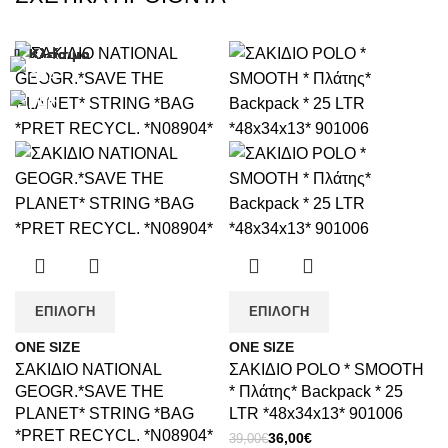
Κλείσιμο
Κλείσιμο
Κλείσιμο
Κλείσιμο
Κλείσιμο
Κλείσιμο
Κλείσιμο
Κλείσιμο
-8%
-6%
ΕΠΙΛΟΓΉ
ΕΠΙΛΟΓΉ
ΟΝΕ SΙΖΕ
ΟΝΕ SΙΖΕ
ΣΑΚΙΔΙΟ NATIONAL
ΣΑΚΙΔΙΟ POLO * SMOOTH
GEOGR.*SAVE THE
* Πλάτης* Backpack * 25
PLANET* STRING *BAG
LTR *48x34x13* 901006
*PRET RECYCL. *N08904*
Original
Η
36,00
€
39,00
€