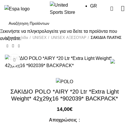
GR
0
Ξεκινήστε να πληκτρολογείτε για να δείτε τα προϊόντα που
Αρχική σελίδα
UΝΙSΕΧ
UNISEX ΑΞΕΣΟΥΑΡ
ΣΑΚΙΔΙΑ ΠΛΑΤΗΣ
αναζητάτε.
Click to enlarge
ΣΑΚΙΔΙΟ POLO *AIRY *20 Ltr *Extra Light
Weight* 42χ29χ16 *902039* BACKPACK*
14,00
€
Αποχρώσεις