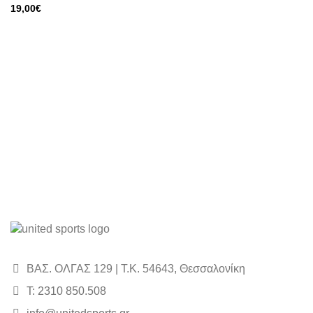
price
τρέχουσα
19,00
€
was:
τιμή
39,00€.
είναι:
36,00€.
ΒΑΣ. ΟΛΓΑΣ 129 | Τ.Κ. 54643, Θεσσαλονίκη
Τ: 2310 850.508